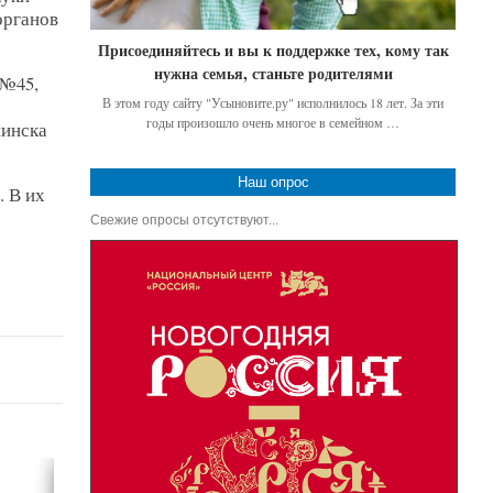
органов
Присоединяйтесь и вы к поддержке тех, кому так
нужна семья, станьте родителями
 №45,
В этом году сайту "Усыновите.ру" исполнилось 18 лет. За эти
годы произошло очень многое в семейном …
нинска
Наш опрос
. В их
Свежие опросы отсутствуют...