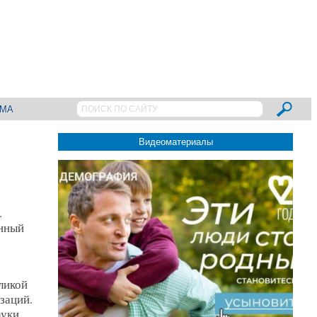
АМА
Видеоматериалы
.
енный
ликой
заций.
ауки