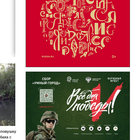
оловушку
бака с