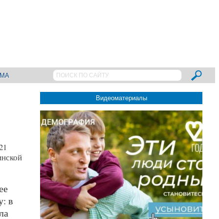
АМА
Видеоматериалы
21
инской
ее
: в
ла