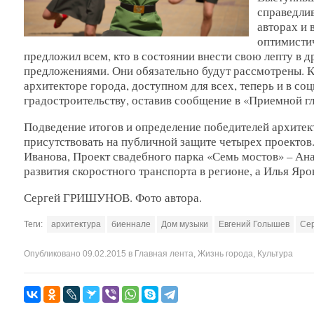
справедли
авторах и 
оптимистич
предложил всем, кто в состоянии внести свою лепту в 
предложениями. Они обязательно будут рассмотрены. 
архитекторе города, доступном для всех, теперь и в со
градостроительству, оставив сообщение в «Приемной гл
Подведение итогов и определение победителей архитект
присутствовать на публичной защите четырех проектов
Иванова, Проект свадебного парка «Семь мостов» – Ан
развития скоростного транспорта в регионе, а Илья Яро
Сергей ГРИШУНОВ. Фото автора.
Теги:
архитектура
биеннале
Дом музыки
Евгений Голышев
Сер
Опубликовано
09.02.2015
в
Главная лента
,
Жизнь города
,
Культура