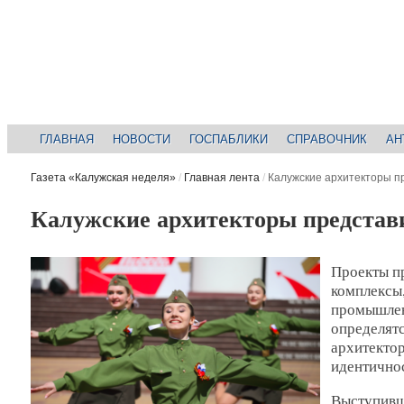
ГЛАВНАЯ
НОВОСТИ
ГОСПАБЛИКИ
СПРАВОЧНИК
АН
Газета «Калужская неделя»
/
Главная лента
/
Калужские архитекторы п
Калужские архитекторы представ
Проекты п
комплексы,
промышлен
определятс
архитекто
идентичнос
Выступивш