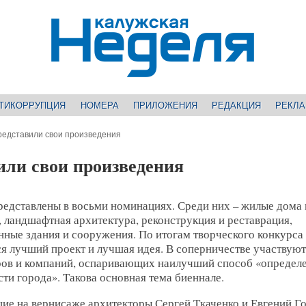
ТИКОРРУПЦИЯ
НОМЕРА
ПРИЛОЖЕНИЯ
РЕДАКЦИЯ
РЕКЛ
редставили свои произведения
или свои произведения
редставлены в восьми номинациях. Среди них – жилые дома 
 ландшафтная архитектура, реконструкция и реставрация,
ные здания и сооружения. По итогам творческого конкурса
я лучший проект и лучшая идея. В соперничестве участвуют
ров и компаний, оспаривающих наилучший способ «определ
ти города». Такова основная тема биеннале.
ие на вернисаже архитекторы Сергей Ткаченко и Евгений Г