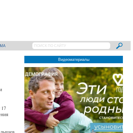
АМА
Видеоматериалы
и
 17
ения
олышев