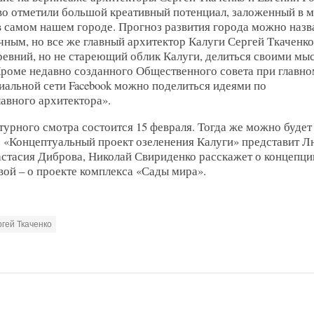
во отметили большой креативный потенциал, заложенный в 
в самом нашем городе. Прогноз развития города можно назв
ным, но все же главный архитектор Калуги Сергей Ткаченк
древний, но не стареющий облик Калуги, делиться своими мы
Кроме недавно созданного Общественного совета при главно
циальной сети Facebook можно поделиться идеями по
авного архитектора».
урного смотра состоится 15 февраля. Тогда же можно будет
. «Концептуальный проект озеленения Калуги» представит 
астасия Диброва, Николай Свириденко расскажет о концепци
вой – о проекте комплекса «Сады мира».
гей Ткаченко