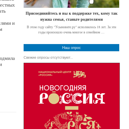
местных
ать
Присоединяйтесь и вы к поддержке тех, кому так
о
нужна семья, станьте родителями
слями и
В этом году сайту "Усыновите.ру" исполнилось 18 лет. За эти
м
годы произошло очень многое в семейном …
Наш опрос
Людмила
Свежие опросы отсутствуют...
и