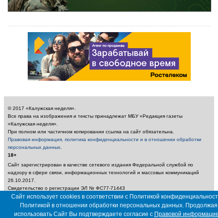
© 2017 «Калужская неделя».
Все права на изображения и тексты принадлежат МБУ «Редакция газеты
«Калужская неделя».
При полном или частичном копировании ссылка на сайт обязательна.
Правовая информация, политика конфиденциальности и в отношении обработки
персональных данных
.
18+
Сайт зарегистрирован в качестве сетевого издания Федеральной службой по
надзору в сфере связи, информационных технологий и массовых коммуникаций
26.10.2017.
Свидетельство о регистрации ЭЛ № ФС77-71443
Учредитель: Муниципальное бюджетное учреждение «Редакция газеты «Калужская
Сайт использует cookies в соответствии с Политикой конфиденциальност
неделя»
Политикой в отношении обработки персональных данных. Продолжая
Главный редактор: Амбарцумян А. Ю. / Электронный адрес редакции:
использовать Сайт Вы подтверждаете согласие с
Правовой информаци