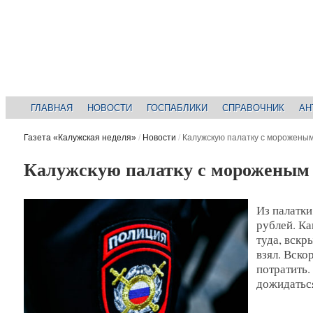
ГЛАВНАЯ
НОВОСТИ
ГОСПАБЛИКИ
СПРАВОЧНИК
АН
Газета «Калужская неделя»
/
Новости
/
Калужскую палатку с морожены
Калужскую палатку с мороженым
Из палатк
рублей. К
туда, вск
взял. Вско
потратить.
дожидаться