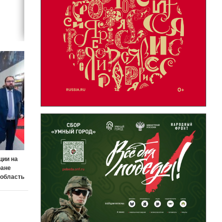
ции на
ране
 область