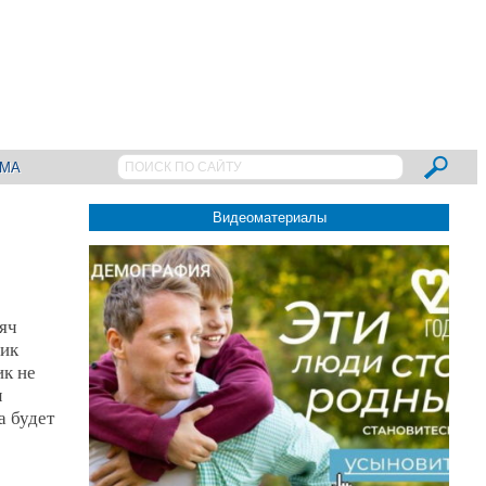
АМА
Видеоматериалы
яч
ник
ик не
л
а будет