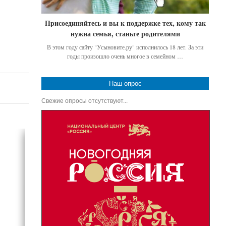
Присоединяйтесь и вы к поддержке тех, кому так
нужна семья, станьте родителями
В этом году сайту "Усыновите.ру" исполнилось 18 лет. За эти
годы произошло очень многое в семейном …
Наш опрос
Свежие опросы отсутствуют...