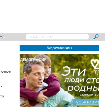
АМА
Видеоматериалы
клещей
2.
это