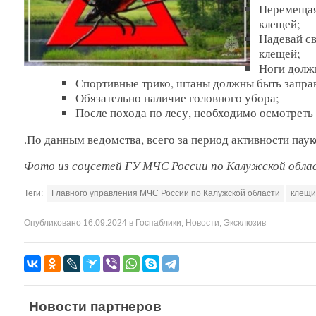
Перемещаяс
клещей;
Надевай с
клещей;
Ноги долж
Спортивные трико, штаны должны быть заправ
Обязательно наличие головного убора;
После похода по лесу, необходимо осмотреть 
.По данным ведомства, всего за период активности пау
Фото из соцсетей
ГУ МЧС России по Калужской обла
Теги:
Главного управления МЧС России по Калужской области
клещи
Опубликовано
16.09.2024
в
Госпаблики
,
Новости
,
Эксклюзив
Новости партнеров