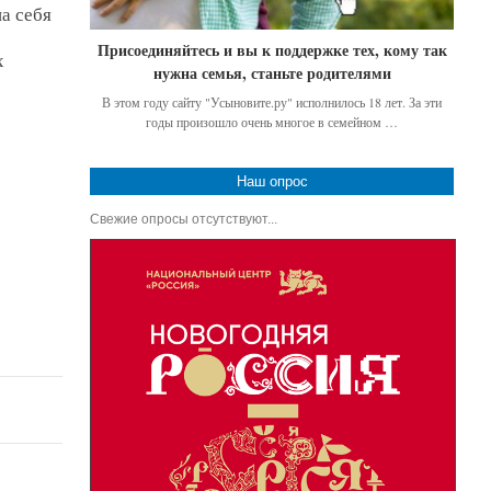
на себя
Присоединяйтесь и вы к поддержке тех, кому так
х
нужна семья, станьте родителями
В этом году сайту "Усыновите.ру" исполнилось 18 лет. За эти
годы произошло очень многое в семейном …
Наш опрос
Свежие опросы отсутствуют...