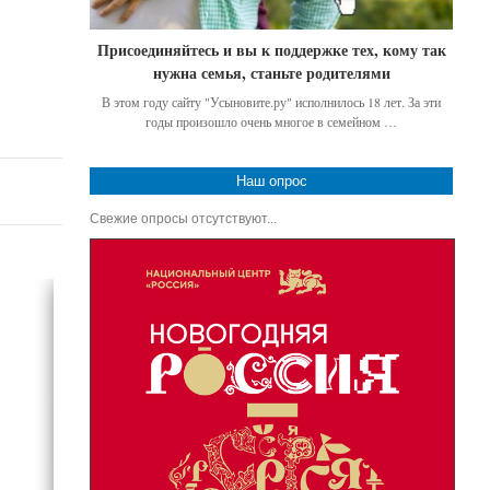
Присоединяйтесь и вы к поддержке тех, кому так
нужна семья, станьте родителями
В этом году сайту "Усыновите.ру" исполнилось 18 лет. За эти
годы произошло очень многое в семейном …
Наш опрос
Свежие опросы отсутствуют...