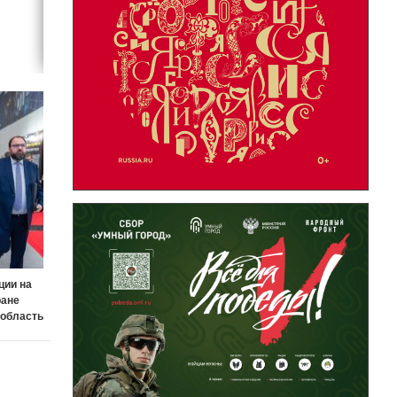
ции на
ране
 область