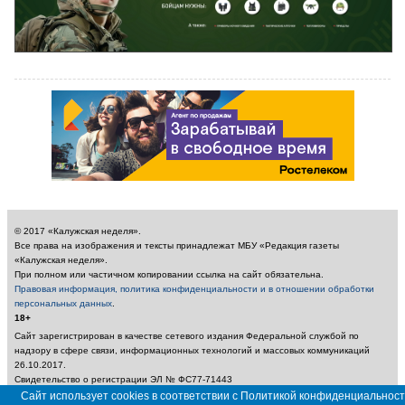
© 2017 «Калужская неделя».
Все права на изображения и тексты принадлежат МБУ «Редакция газеты
«Калужская неделя».
При полном или частичном копировании ссылка на сайт обязательна.
Правовая информация, политика конфиденциальности и в отношении обработки
персональных данных
.
18+
Сайт зарегистрирован в качестве сетевого издания Федеральной службой по
надзору в сфере связи, информационных технологий и массовых коммуникаций
26.10.2017.
Свидетельство о регистрации ЭЛ № ФС77-71443
Учредитель: Муниципальное бюджетное учреждение «Редакция газеты «Калужская
Сайт использует cookies в соответствии с Политикой конфиденциальност