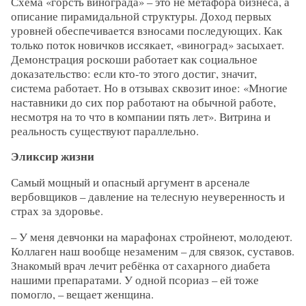
Схема «горсть винограда» – это не метафора бизнеса, а
описание пирамидальной структуры. Доход первых
уровней обеспечивается взносами последующих. Как
только поток новичков иссякает, «виноград» засыхает.
Демонстрация роскоши работает как социальное
доказательство: если кто-то этого достиг, значит,
система работает. Но в отзывах сквозит иное: «Многие
наставники до сих пор работают на обычной работе,
несмотря на то что в компании пять лет». Витрина и
реальность существуют параллельно.
Эликсир жизни
Самый мощный и опасный аргумент в арсенале
вербовщиков – давление на телесную неуверенность и
страх за здоровье.
– У меня девчонки на марафонах стройнеют, молодеют.
Коллаген наш вообще незаменим – для связок, суставов.
Знакомый врач лечит ребёнка от сахарного диабета
нашими препаратами. У одной псориаз – ей тоже
помогло, – вещает женщина.