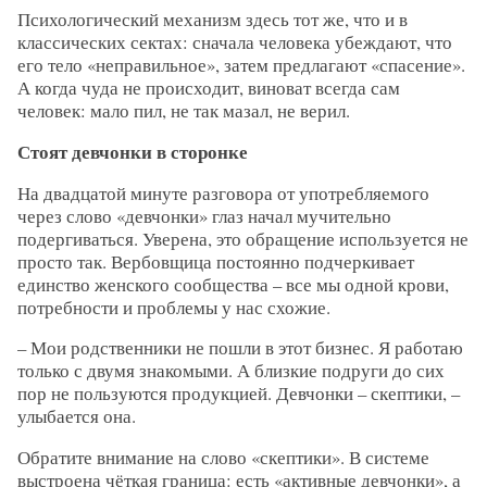
Психологический механизм здесь тот же, что и в
классических сектах: сначала человека убеждают, что
его тело «неправильное», затем предлагают «спасение».
А когда чуда не происходит, виноват всегда сам
человек: мало пил, не так мазал, не верил.
Стоят девчонки в сторонке
На двадцатой минуте разговора от употребляемого
через слово «девчонки» глаз начал мучительно
подергиваться. Уверена, это обращение используется не
просто так. Вербовщица постоянно подчеркивает
единство женского сообщества – все мы одной крови,
потребности и проблемы у нас схожие.
– Мои родственники не пошли в этот бизнес. Я работаю
только с двумя знакомыми. А близкие подруги до сих
пор не пользуются продукцией. Девчонки – скептики, –
улыбается она.
Обратите внимание на слово «скептики». В системе
выстроена чёткая граница: есть «активные девчонки», а