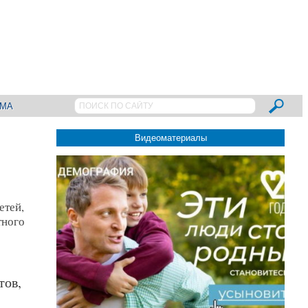
АМА
Видеоматериалы
етей,
тного
тов,