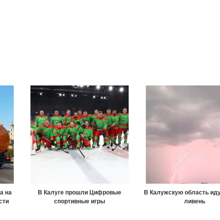
а на
В Калуге прошли Цифровые
В Калужскую область иду
сти
спортивные игры
ливень