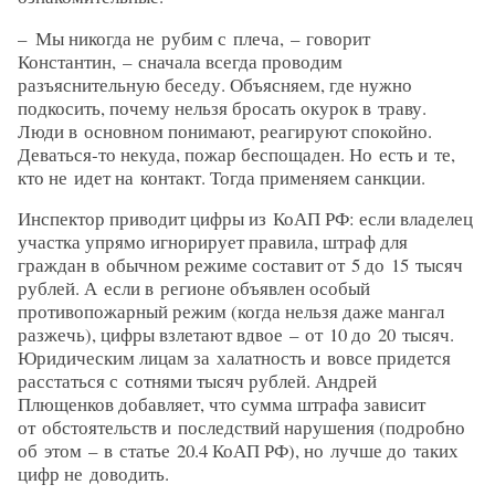
– Мы никогда не рубим с плеча, – ​говорит
Константин, – ​сначала всегда проводим
разъяснительную беседу. Объясняем, где нужно
подкосить, почему нельзя бросать окурок в траву.
Люди в основном понимают, реагируют спокойно.
Деваться‑то некуда, пожар беспощаден. Но есть и те,
кто не идет на контакт. Тогда применяем санкции.
Инспектор приводит цифры из КоАП РФ: если владелец
участка упрямо игнорирует правила, штраф для
граждан в обычном режиме составит от 5 до 15 тысяч
руб­лей. А если в регионе объявлен особый
противопожарный режим (когда нельзя даже мангал
разжечь), цифры взлетают вдвое – ​от 10 до 20 тысяч.
Юридическим лицам за халатность и вовсе придется
расстаться с сотнями тысяч руб­лей. Андрей
Плющенков добавляет, что сумма штрафа зависит
от обстоятельств и последствий нарушения (подробно
об этом – ​в статье 20.4 КоАП РФ), но лучше до таких
цифр не доводить.