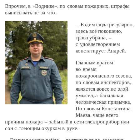
Впрочем, в «Воднике», по словам пожарных, штрафы
выписывать не за что.
– Ездим сюда регулярно,
здесь всё покошено,
трава убрана, – ​
с удовлетворением
констатирует Андрей.
Главным врагом
во время
пожароопасного сезона,
по словам инспекторов,
является вовсе не злой
умысел, а банальная
человеческая привычка.
По словам Константина
Маева, чаще всего
причина пожара – ​забытый в сети электроприбор или
сон с тлеющим окурком в руке.
– Главная задача рейда – ​достучаться до сознания