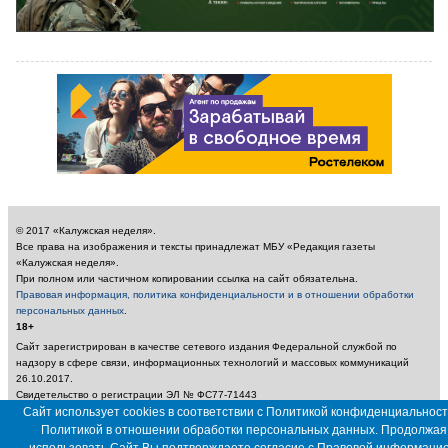
© 2017 «Калужская неделя».
Все права на изображения и тексты принадлежат МБУ «Редакция газеты
«Калужская неделя».
При полном или частичном копировании ссылка на сайт обязательна.
Правовая информация, политика конфиденциальности и в отношении обработки
персональных данных
.
18+
Сайт зарегистрирован в качестве сетевого издания Федеральной службой по
надзору в сфере связи, информационных технологий и массовых коммуникаций
26.10.2017.
Свидетельство о регистрации ЭЛ № ФС77-71443
Учредитель: Муниципальное бюджетное учреждение «Редакция газеты «Калужская
Сайт использует cookies в соответствии с Политикой конфиденциальност
неделя»
Политикой в отношении обработки персональных данных. Продолжая
Главный редактор: Амбарцумян А. Ю. / Электронный адрес редакции: