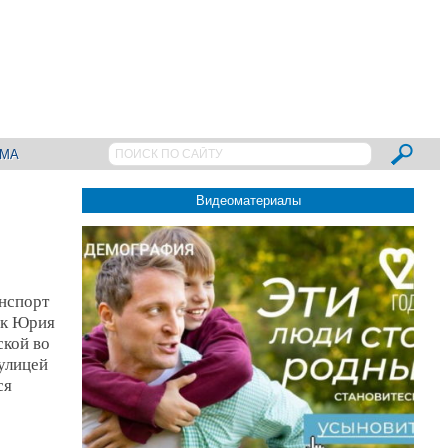
АМА
Видеоматериалы
анспорт
ок Юрия
ской во
 улицей
ся