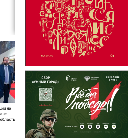
ции на
ране
 область