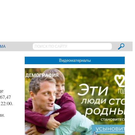
АМА
Видеоматериалы
це
67,47
22:00.
ии.