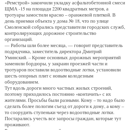
«Ремстрой» закончили укладку асфальтобетонной смеси
ЩМА -15 на площади 2200 квадратных метров, а
тротуары замостили красно – оранжевой плиткой. В
день приемки объекта у дома № 18, что по улице
Смоленской собрались представители городских служб,
контролирующих дорожное строительство
организаций.
— Работы шли более месяца, — говорит представитель
подрядчика, заместитель директора Дмитрий
Уминский. – Кроме основных дорожных мероприятий
заменили бордюры, у закраин проезжей части и
тротуаров поставили водоотводные лотки, установили
шесть опорных плит с новым колодезным
оборудованием.
Тут вдоль дороги много частных жилых строений,
поэтому приходилось постоянно «контачить» с их
жителями. Просьбы были разными. Кому – то надо было
сделать более пологим съезд от дороги к дому, а кому –
то соорудить ступеньки через водоотводные лотки.
Постарались учесть все запросы граждан, которые тут
проживают.