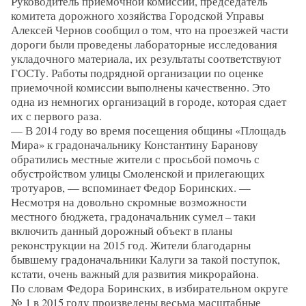
Руководитель приемочной комиссии, председатель
комитета дорожного хозяйства Городской Управы
Алексей Чернов сообщил о том, что на проезжей части
дороги были проведены лабораторные исследования
укладочного материала, их результаты соответствуют
ГОСТу. Работы подрядной организации по оценке
приемочной комиссии выполнены качественно. Это
одна из немногих организаций в городе, которая сдает
их с первого раза.
— В 2014 году во время посещения общины «Площадь
Мира» к градоначальнику Константину Баранову
обратились местные жители с просьбой помочь с
обустройством улицы Смоленской и прилегающих
тротуаров, — вспоминает Федор Боринских. —
Несмотря на довольно скромные возможности
местного бюджета, градоначальник сумел – таки
включить данный дорожный объект в планы
реконструкции на 2015 год. Жители благодарны
бывшему градоначальники Калуги за такой поступок,
кстати, очень важный для развития микрорайона.
По словам Федора Боринских, в избирательном округе
№ 1 в 2015 году произведены весьма масштабные