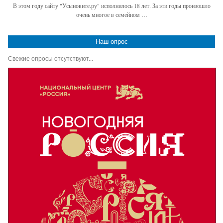
В этом году сайту "Усыновите.ру" исполнилось 18 лет. За эти годы произошло
очень многое в семейном …
Наш опрос
Свежие опросы отсутствуют...