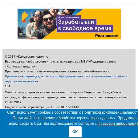
© 2017 «Калужская неделя».
Все права на изображения и тексты принадлежат МБУ «Редакция газеты
«Калужская неделя».
При полном или частичном копировании ссылка на сайт обязательна.
Правовая информация, политика конфиденциальности и в отношении обработки
персональных данных
.
18+
Сайт зарегистрирован в качестве сетевого издания Федеральной службой по
надзору в сфере связи, информационных технологий и массовых коммуникаций
26.10.2017.
Свидетельство о регистрации ЭЛ № ФС77-71443
Сайт использует cookies в соответствии с Политикой конфиденциальност
Учредитель: Муниципальное бюджетное учреждение «Редакция газеты «Калужская
неделя»
Политикой в отношении обработки персональных данных. Продолжая
Главный редактор: Амбарцумян А. Ю. / Электронный адрес редакции:
использовать Сайт Вы подтверждаете согласие с
Правовой информаци
nedelya_kaluga@adm.kaluga.ru / Телефон редакции: 400-424
OK