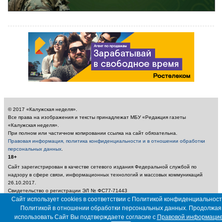
© 2017 «Калужская неделя».
Все права на изображения и тексты принадлежат МБУ «Редакция газеты
«Калужская неделя».
При полном или частичном копировании ссылка на сайт обязательна.
Правовая информация, политика конфиденциальности и в отношении обработки
персональных данных
.
18+
Сайт зарегистрирован в качестве сетевого издания Федеральной службой по
надзору в сфере связи, информационных технологий и массовых коммуникаций
26.10.2017.
Свидетельство о регистрации ЭЛ № ФС77-71443
Учредитель: Муниципальное бюджетное учреждение «Редакция газеты «Калужская
Сайт использует cookies в соответствии с Политикой конфиденциальност
неделя»
Политикой в отношении обработки персональных данных. Продолжая
Главный редактор: Амбарцумян А. Ю. / Электронный адрес редакции:
использовать Сайт Вы подтверждаете согласие с
Правовой информаци