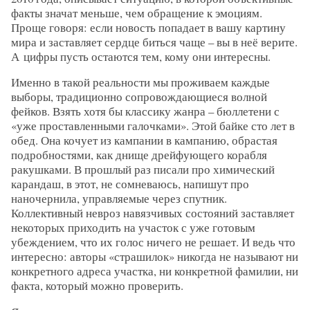
факты значат меньше, чем обращение к эмоциям.
Проще говоря: если новость попадает в вашу картину
мира и заставляет сердце биться чаще – вы в неё верите.
А цифры пусть остаются тем, кому они интересны.
Именно в такой реальности мы проживаем каждые
выборы, традиционно сопровождающиеся волной
фейков. Взять хотя бы классику жанра – бюллетени с
«уже проставленными галочками». Этой байке сто лет в
обед. Она кочует из кампании в кампанию, обрастая
подробностями, как днище дрейфующего корабля
ракушками. В прошлый раз писали про химический
карандаш, в этот, не сомневаюсь, напишут про
наночернила, управляемые через спутник.
Коллективный невроз навязчивых состояний заставляет
некоторых приходить на участок с уже готовым
убеждением, что их голос ничего не решает. И ведь что
интересно: авторы «страшилок» никогда не называют ни
конкретного адреса участка, ни конкретной фамилии, ни
факта, который можно проверить.