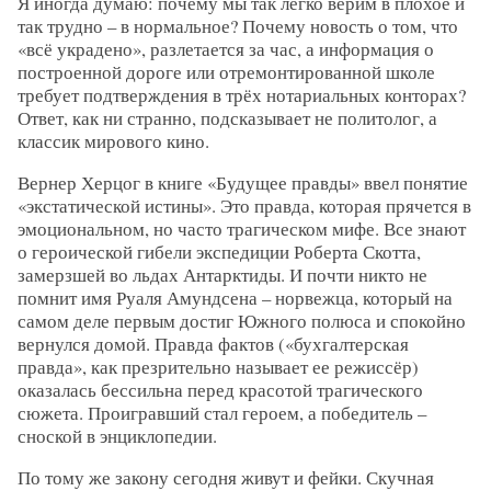
Я иногда думаю: почему мы так легко верим в плохое и
так трудно – в нормальное? Почему новость о том, что
«всё украдено», разлетается за час, а информация о
построенной дороге или отремонтированной школе
требует подтверждения в трёх нотариальных конторах?
Ответ, как ни странно, подсказывает не политолог, а
классик мирового кино.
Вернер Херцог в книге «Будущее правды» ввел понятие
«экстатической истины». Это правда, которая прячется в
эмоциональном, но часто трагическом мифе. Все знают
о героической гибели экспедиции Роберта Скотта,
замерзшей во льдах Антарктиды. И почти никто не
помнит имя Руаля Амундсена – норвежца, который на
самом деле первым достиг Южного полюса и спокойно
вернулся домой. Правда фактов («бухгалтерская
правда», как презрительно называет ее режиссёр)
оказалась бессильна перед красотой трагического
сюжета. Проигравший стал героем, а победитель –
сноской в энциклопедии.
По тому же закону сегодня живут и фейки. Скучная