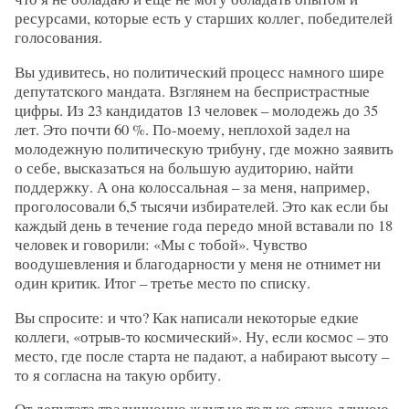
ресурсами, которые есть у старших коллег, победителей
голосования.
Вы удивитесь, но политический процесс намного шире
депутатского мандата. Взглянем на беспристрастные
цифры. Из 23 кандидатов 13 человек – молодежь до 35
лет. Это почти 60 %. По-моему, неплохой задел на
молодежную политическую трибуну, где можно заявить
о себе, высказаться на большую аудиторию, найти
поддержку. А она колоссальная – за меня, например,
проголосовали 6,5 тысячи избирателей. Это как если бы
каждый день в течение года передо мной вставали по 18
человек и говорили: «Мы с тобой». Чувство
воодушевления и благодарности у меня не отнимет ни
один критик. Итог – третье место по списку.
Вы спросите: и что? Как написали некоторые едкие
коллеги, «отрыв-то космический». Ну, если космос – это
место, где после старта не падают, а набирают высоту –
то я согласна на такую орбиту.
От депутата традиционно ждут не только стажа длиною