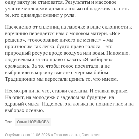
одну вахту не становятся. Результаты и массовое
участие молодежи должны только обнадеживать: есть
те, кто однажды сменит у руля.
Наследство от сплетниц на лавочке в виде склонности к
ворчанию передается нам с молоком матери. «Всё
решено», «голосование ничего не меняет» – мы
произносим так легко, будто право голоса – это
природный ресурс вроде воздуха или воды. Напомню,
люди веками за это право сказать «Я выбираю»
сражались. За то, чтобы голос посчитали, а не
выбросили в корзину вместе с чёрным бобом.
Традиционно мы перестали ценить то, что имеем.
Несмотря ни на что, ставки сделаны. И ставки верные.
На опыт, на молодежь с заделом на будущее, на
здравый смысл. Надеюсь, эта логика не покинет нас и на
выборах осенью.
Теги:
Ольга НОВИКОВА
Опубликовано
11.06.2026
в
Главная лента
,
Эксклюзив