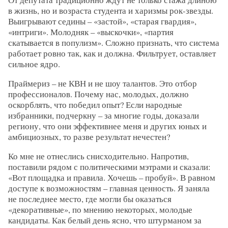
в жизнь, но и возраста студента и харизмы рок-звезды.
Выигрывают седины – «застой», «старая гвардия»,
«интриги». Молодняк – «выскочки», «партия
скатывается в популизм». Сложно признать, что система
работает ровно так, как и должна. Фильтрует, оставляет
сильное ядро.
Праймериз – не КВН и не шоу талантов. Это отбор
профессионалов. Почему нас, молодых, должно
оскорблять, что победил опыт? Если народные
избранники, подчеркну – за многие годы, доказали
региону, что они эффективнее меня и других юных и
амбициозных, то разве результат нечестен?
Ко мне не отнеслись снисходительно. Напротив,
поставили рядом с политическими мэтрами и сказали:
«Вот площадка и правила. Хочешь – пробуй». В равном
доступе к возможностям – главная ценность. Я заняла
не последнее место, где могли бы оказаться
«декоративные», по мнению некоторых, молодые
кандидаты. Как белый день ясно, что штурманом за