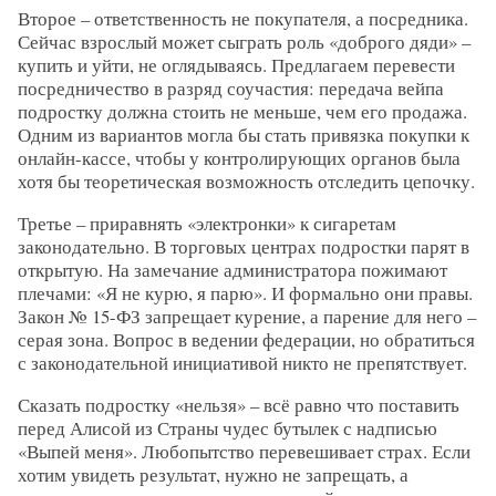
Второе – ответственность не покупателя, а посредника.
Сейчас взрослый может сыграть роль «доброго дяди» –
купить и уйти, не оглядываясь. Предлагаем перевести
посредничество в разряд соучастия: передача вейпа
подростку должна стоить не меньше, чем его продажа.
Одним из вариантов могла бы стать привязка покупки к
онлайн-кассе, чтобы у контролирующих органов была
хотя бы теоретическая возможность отследить цепочку.
Третье – приравнять «электронки» к сигаретам
законодательно. В торговых центрах подростки парят в
открытую. На замечание администратора пожимают
плечами: «Я не курю, я парю». И формально они правы.
Закон № 15-ФЗ запрещает курение, а парение для него –
серая зона. Вопрос в ведении федерации, но обратиться
с законодательной инициативой никто не препятствует.
Сказать подростку «нельзя» – всё равно что поставить
перед Алисой из Страны чудес бутылек с надписью
«Выпей меня». Любопытство перевешивает страх. Если
хотим увидеть результат, нужно не запрещать, а