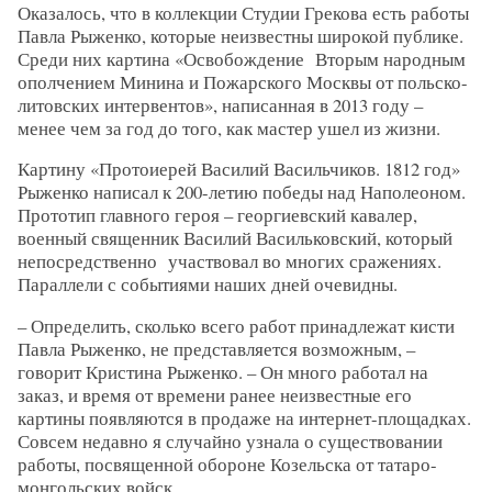
Оказалось, что в коллекции Студии Грекова есть работы
Павла Рыженко, которые неизвестны широкой публике.
Среди них картина «Освобождение Вторым народным
ополчением Минина и Пожарского Москвы от польско-
литовских интервентов», написанная в 2013 году –
менее чем за год до того, как мастер ушел из жизни.
Картину «Протоиерей Василий Васильчиков. 1812 год»
Рыженко написал к 200-летию победы над Наполеоном.
Прототип главного героя – георгиевский кавалер,
военный священник Василий Васильковский, который
непосредственно участвовал во многих сражениях.
Параллели с событиями наших дней очевидны.
– Определить, сколько всего работ принадлежат кисти
Павла Рыженко, не представляется возможным, –
говорит Кристина Рыженко. – Он много работал на
заказ, и время от времени ранее неизвестные его
картины появляются в продаже на интернет-площадках.
Совсем недавно я случайно узнала о существовании
работы, посвященной обороне Козельска от татаро-
монгольских войск.