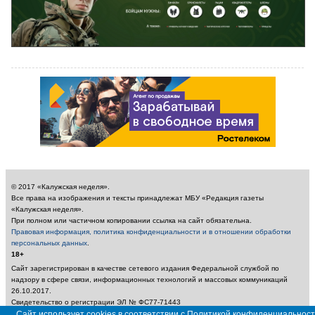
© 2017 «Калужская неделя».
Все права на изображения и тексты принадлежат МБУ «Редакция газеты
«Калужская неделя».
При полном или частичном копировании ссылка на сайт обязательна.
Правовая информация, политика конфиденциальности и в отношении обработки
персональных данных
.
18+
Сайт зарегистрирован в качестве сетевого издания Федеральной службой по
надзору в сфере связи, информационных технологий и массовых коммуникаций
26.10.2017.
Свидетельство о регистрации ЭЛ № ФС77-71443
Учредитель: Муниципальное бюджетное учреждение «Редакция газеты «Калужская
Сайт использует cookies в соответствии с Политикой конфиденциальност