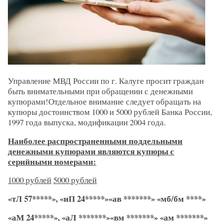
Управление МВД России по г. Калуге просит граждан
быть внимательными при обращении с денежными
купюрами!Отдельное внимание следует обращать на
купюры достоинством 1000 и 5000 рублей Банка России,
1997 года выпуска, модификации 2004 года.
Наиболее распространенными поддельными
денежными купюрами являются купюры с
серийными номерами:
1000 рублей
5000 рублей
«тЛ 57*****», «иП 24*****»«ав *******» «мб/бм ****»
«аМ 24*****», «аЛ *******»«вм *******» «ам *******»