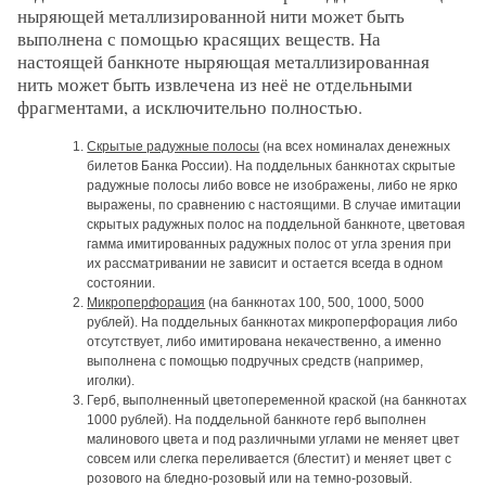
ныряющей металлизированной нити может быть
выполнена с помощью красящих веществ. На
настоящей банкноте ныряющая металлизированная
нить может быть извлечена из неё не отдельными
фрагментами, а исключительно полностью.
Скрытые радужные полосы
(на всех номиналах денежных
билетов Банка России). На поддельных банкнотах скрытые
радужные полосы либо вовсе не изображены, либо не ярко
выражены, по сравнению с настоящими. В случае имитации
скрытых радужных полос на поддельной банкноте, цветовая
гамма имитированных радужных полос от угла зрения при
их рассматривании не зависит и остается всегда в одном
состоянии.
Микроперфорация
(на банкнотах 100, 500, 1000, 5000
рублей). На поддельных банкнотах микроперфорация либо
отсутствует, либо имитирована некачественно, а именно
выполнена с помощью подручных средств (например,
иголки).
Герб, выполненный цветопеременной краской (на банкнотах
1000 рублей). На поддельной банкноте герб выполнен
малинового цвета и под различными углами не меняет цвет
совсем или слегка переливается (блестит) и меняет цвет с
розового на бледно-розовый или на темно-розовый.