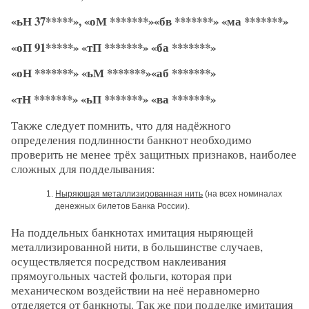
«ьН 37*****», «оМ *******»«бв *******» «ма *******»
«оП 91*****» «тП *******» «ба *******»
«оН *******» «ьМ *******»«аб *******»
«тН *******» «ьП *******» «ва *******»
Также следует помнить, что для надёжного
определения подлинности банкнот необходимо
проверить не менее трёх защитных признаков, наиболее
сложных для подделывания:
Ныряющая металлизированная нить
(на всех номиналах
денежных билетов Банка России).
На поддельных банкнотах имитация ныряющей
металлизированной нити, в большинстве случаев,
осуществляется посредством наклеивания
прямоугольных частей фольги, которая при
механическом воздействии на неё неравномерно
отделяется от банкноты. Так же при подделке имитация