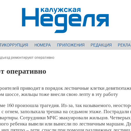
ТИКОРРУПЦИЯ
НОМЕРА
ПРИЛОЖЕНИЯ
РЕДАКЦИЯ
РЕКЛ
дъезд ремонтируют оперативно
т оперативно
роителей приводит в порядок лестничные клетки девятиэтаж
м шоссе, жильцы тоже внесли свою лепту в эту работу
оме 160 произошла трагедия. Из-за, так называемого, неосто
с огнем, заполыхала трешка на седьмом этаже. Пострадали 
квартиры. Сотрудники МЧС эвакуировали жильцов. Четверых,
дного ребенка вывели или вынесли по лестничным маршам. Д
з них пятеро – дети, спасли при помощи раздвижных лестни