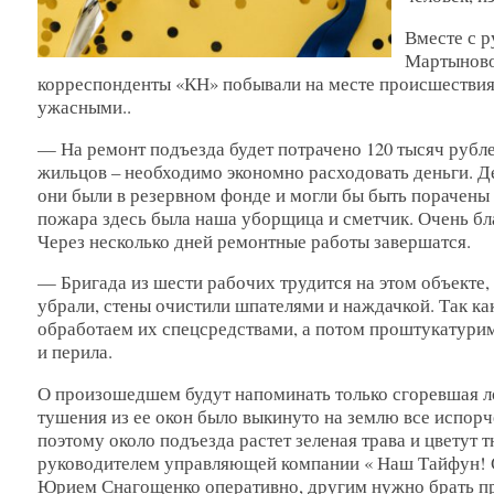
Вместе с 
Мартыново
корреспонденты «КН» побывали на месте происшествия
ужасными..
— На ремонт подъезда будет потрачено 120 тысяч рубл
жильцов – необходимо экономно расходовать деньги. Де
они были в резервном фонде и могли бы быть порачены 
пожара здесь была наша уборщица и сметчик. Очень бла
Через несколько дней ремонтные работы завершатся.
— Бригада из шести рабочих трудится на этом объекте,
убрали, стены очистили шпателями и наждачкой. Так как
обработаем их спецсредствами, а потом проштукатурим
и перила.
О произошедшем будут напоминать только сгоревшая ло
тушения из ее окон было выкинуто на землю все испор
поэтому около подъезда растет зеленая трава и цветут 
руководителем управляющей компании « Наш Тайфун! 
Юрием Снагощенко оперативно, другим нужно брать п