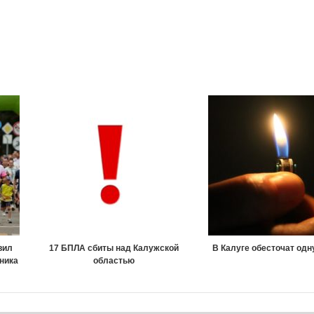
вил
17 БПЛА сбиты над Калужской
В Калуге обесточат одн
ника
областью