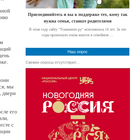
аной
Присоединяйтесь и вы к поддержке тех, кому так
енко
нужна семья, станьте родителями
В этом году сайту "Усыновите.ру" исполнилось 18 лет. За эти
годы произошло очень многое в семейном …
ем
уаций
Наш опрос
день
рке.
Свежие опросы отсутствуют...
 они
ся, мы
, двери
сле его
зли,
есте с
ации