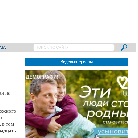
АМА
Видеоматериалы
ки на
рожного
и
 в том
вадцать
ц…