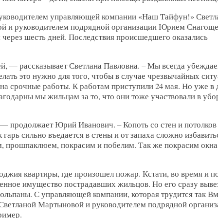
руководителем управляющей компании «Наш Тайфун!» Светл
й и руководителем подрядной организации Юрием Снагощ
 через шесть дней. Последствия происшедшего оказались
ей, — рассказывает Светлана Павловна. – Мы всегда убежда
лать это нужно для того, чтобы в случае чрезвычайных сит
на срочные работы. К работам приступили 24 мая. Но уже в 
годарны мы жильцам за то, что они тоже участвовали в убо
 — продолжает Юрий Иванович. – Копоть со стен и потолков
 гарь сильно въедается в стены и от запаха сложно избавить
, прошпаклюем, покрасим и побелим. Так же покрасим окна
джия квартиры, где произошел пожар. Кстати, во время и по
ченное имущество пострадавших жильцов. Но его сразу выве
тюльпаны. С управляющей компании, которая трудится так Вм
Светланой Мартыновой и руководителем подрядной организ
ример.