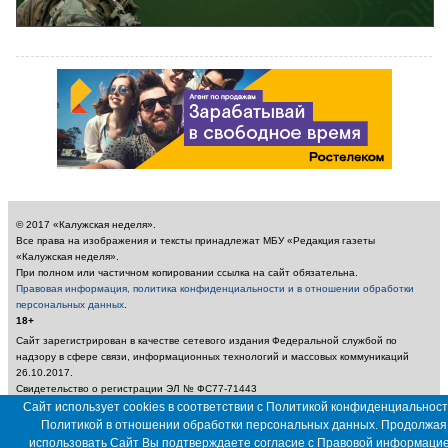
© 2017 «Калужская неделя».
Все права на изображения и тексты принадлежат МБУ «Редакция газеты
«Калужская неделя».
При полном или частичном копировании ссылка на сайт обязательна.
Правовая информация, политика конфиденциальности и в отношении обработки
персональных данных
.
18+
Сайт зарегистрирован в качестве сетевого издания Федеральной службой по
надзору в сфере связи, информационных технологий и массовых коммуникаций
26.10.2017.
Свидетельство о регистрации ЭЛ № ФС77-71443
Учредитель: Муниципальное бюджетное учреждение «Редакция газеты «Калужская
Сайт использует cookies в соответствии с Политикой конфиденциальност
неделя»
Политикой в отношении обработки персональных данных. Продолжая
Главный редактор: Амбарцумян А. Ю. / Электронный адрес редакции:
использовать Сайт Вы подтверждаете согласие с
Правовой информаци