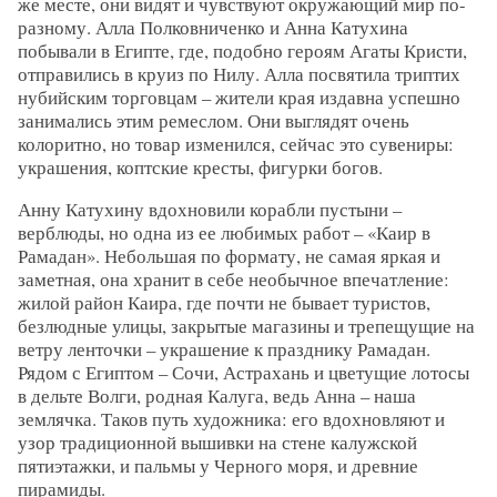
же месте, они видят и чувствуют окружающий мир по-
разному. Алла Полковниченко и Анна Катухина
побывали в Египте, где, подобно героям Агаты Кристи,
отправились в круиз по Нилу. Алла посвятила триптих
нубийским торговцам – жители края издавна успешно
занимались этим ремеслом. Они выглядят очень
колоритно, но товар изменился, сейчас это сувениры:
украшения, коптские кресты, фигурки богов.
Анну Катухину вдохновили корабли пустыни –
верблюды, но одна из ее любимых работ – «Каир в
Рамадан». Небольшая по формату, не самая яркая и
заметная, она хранит в себе необычное впечатление:
жилой район Каира, где почти не бывает туристов,
безлюдные улицы, закрытые магазины и трепещущие на
ветру ленточки – украшение к празднику Рамадан.
Рядом с Египтом – Сочи, Астрахань и цветущие лотосы
в дельте Волги, родная Калуга, ведь Анна – наша
землячка. Таков путь художника: его вдохновляют и
узор традиционной вышивки на стене калужской
пятиэтажки, и пальмы у Черного моря, и древние
пирамиды.