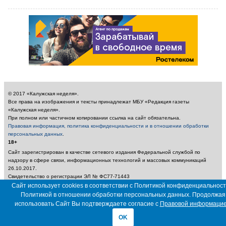
© 2017 «Калужская неделя».
Все права на изображения и тексты принадлежат МБУ «Редакция газеты
«Калужская неделя».
При полном или частичном копировании ссылка на сайт обязательна.
Правовая информация, политика конфиденциальности и в отношении обработки
персональных данных
.
18+
Сайт зарегистрирован в качестве сетевого издания Федеральной службой по
надзору в сфере связи, информационных технологий и массовых коммуникаций
26.10.2017.
Свидетельство о регистрации ЭЛ № ФС77-71443
Учредитель: Муниципальное бюджетное учреждение «Редакция газеты «Калужская
Сайт использует cookies в соответствии с Политикой конфиденциальност
неделя»
Политикой в отношении обработки персональных данных. Продолжая
Главный редактор: Амбарцумян А. Ю. / Электронный адрес редакции:
использовать Сайт Вы подтверждаете согласие с
Правовой информаци
nedelya_kaluga@adm.kaluga.ru / Телефон редакции: 400-424
OK