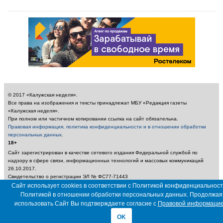
© 2017 «Калужская неделя».
Все права на изображения и тексты принадлежат МБУ «Редакция газеты
«Калужская неделя».
При полном или частичном копировании ссылка на сайт обязательна.
Правовая информация, политика конфиденциальности и в отношении обработки
персональных данных
.
18+
Сайт зарегистрирован в качестве сетевого издания Федеральной службой по
надзору в сфере связи, информационных технологий и массовых коммуникаций
26.10.2017.
Свидетельство о регистрации ЭЛ № ФС77-71443
Учредитель: Муниципальное бюджетное учреждение «Редакция газеты «Калужская
Сайт использует cookies в соответствии с Политикой конфиденциальност
неделя»
Политикой в отношении обработки персональных данных. Продолжая
Главный редактор: Амбарцумян А. Ю. / Электронный адрес редакции:
использовать Сайт Вы подтверждаете согласие с
Правовой информаци
nedelya_kaluga@adm.kaluga.ru / Телефон редакции: 400-424
OK