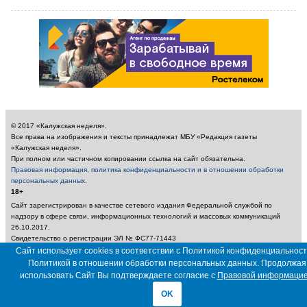
© 2017 «Калужская неделя».
Все права на изображения и тексты принадлежат МБУ «Редакция газеты
«Калужская неделя».
При полном или частичном копировании ссылка на сайт обязательна.
Правовая информация, политика конфиденциальности и в отношении обработки
персональных данных
.
18+
Сайт зарегистрирован в качестве сетевого издания Федеральной службой по
надзору в сфере связи, информационных технологий и массовых коммуникаций
26.10.2017.
Свидетельство о регистрации ЭЛ № ФС77-71443
Учредитель: Муниципальное бюджетное учреждение «Редакция газеты «Калужская
Сайт использует cookies в соответствии с Политикой конфиденциальност
неделя»
Политикой в отношении обработки персональных данных. Продолжая
Главный редактор: Амбарцумян А. Ю. / Электронный адрес редакции:
использовать Сайт Вы подтверждаете согласие с
Правовой информаци
nedelya_kaluga@adm.kaluga.ru / Телефон редакции: 400-424
OK