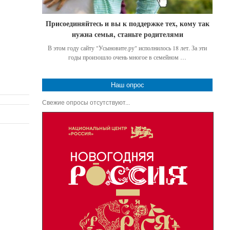
Присоединяйтесь и вы к поддержке тех, кому так
нужна семья, станьте родителями
В этом году сайту "Усыновите.ру" исполнилось 18 лет. За эти
годы произошло очень многое в семейном …
Наш опрос
Свежие опросы отсутствуют...