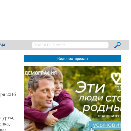
АМА
Видеоматериалы
аря 2016
гурты,
енка,
ве).