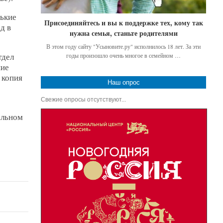
ькие
Присоединяйтесь и вы к поддержке тех, кому так
д в
нужна семья, станьте родителями
В этом году сайту "Усыновите.ру" исполнилось 18 лет. За эти
тдел
годы произошло очень многое в семейном …
ние
 копия
Наш опрос
Свежие опросы отсутствуют...
альном