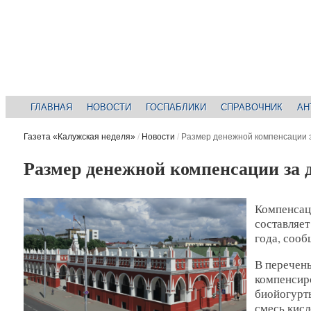
ГЛАВНАЯ
НОВОСТИ
ГОСПАБЛИКИ
СПРАВОЧНИК
АН
Газета «Калужская неделя»
/
Новости
/
Размер денежной компенсации з
Размер денежной компенсации за д
Компенсаци
составляет
года, сооб
В перечень
компенсир
биойогурты
смесь кисл