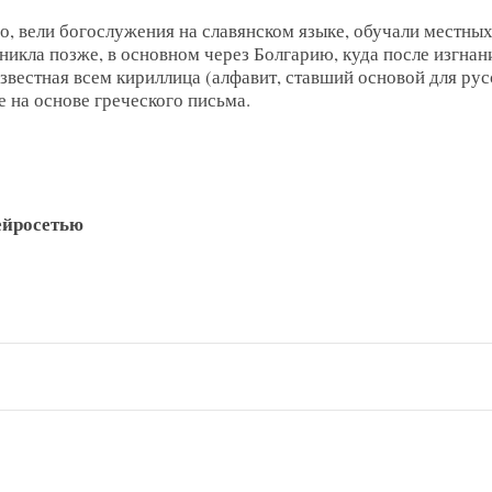
о, вели богослужения на славянском языке, обучали местны
никла позже, в основном через Болгарию, куда после изгнан
вестная всем кириллица (алфавит, ставший основой для рус
е на основе греческого письма.
ейросетью