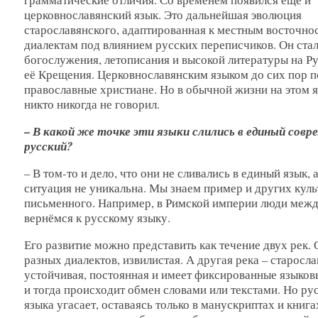
церковнославянский язык. Это дальнейшая эволюция
старославянского, адаптированная к местным восточно
диалектам под влиянием русских переписчиков. Он ста
богослужения, летописания и высокой литературы на Ру
её Крещения. Церковнославянским языком до сих пор 
православные христиане. Но в обычной жизни на этом 
никто никогда не говорил.
– В какой же точке эти языки слились в единый сов
русский?
– В том-то и дело, что они не сливались в единый язык, 
ситуация не уникальна. Мы знаем пример и других куль
письменного. Например, в Римской империи люди между
вернёмся к русскому языку.
Его развитие можно представить как течение двух рек. 
разных диалектов, извилистая. А другая река – старосла
устойчивая, постоянная и имеет фиксированные языковы
и тогда происходит обмен словами или текстами. Но рус
языка угасает, оставаясь только в манускриптах и книг