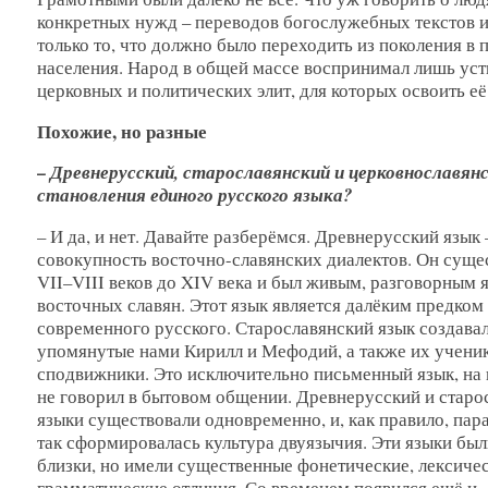
конкретных нужд – переводов богослужебных текстов и 
только то, что должно было переходить из поколения в
населения. Народ в общей массе воспринимал лишь ус
церковных и политических элит, для которых освоить её
Похожие, но разные
– Древнерусский, старославянский и церковнославян
становления единого русского языка?
– И да, и нет. Давайте разберёмся. Древнерусский язык 
совокупность восточно-славянских диалектов. Он суще
VII–VIII веков до XIV века и был живым, разговорным 
восточных славян. Этот язык является далёким предком
современного русского. Старославянский язык создава
упомянутые нами Кирилл и Мефодий, а также их учени
сподвижники. Это исключительно письменный язык, на 
не говорил в бытовом общении. Древнерусский и старо
языки существовали одновременно, и, как правило, пар
так сформировалась культура двуязычия. Эти языки был
близки, но имели существенные фонетические, лексичес
грамматические отличия. Со временем появился ещё и