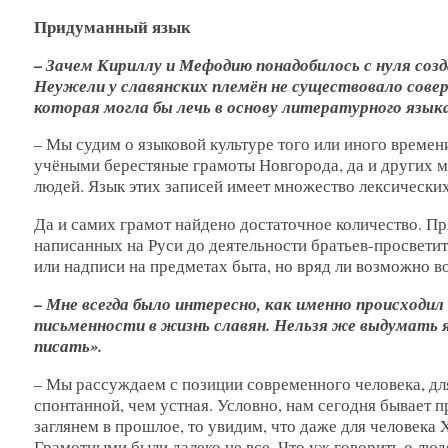
Придуманный язык
– Зачем Кириллу и Мефодию понадобилось с нуля соз
Неужели у славянских племён не существовало сове
которая могла бы лечь в основу литературного язык
– Мы судим о языковой культуре того или иного време
учёными берестяные грамоты Новгорода, да и других 
людей. Язык этих записей имеет множество лексически
Да и самих грамот найдено достаточное количество. 
написанных на Руси до деятельности братьев-просветит
или надписи на предметах быта, но вряд ли возможно 
– Мне всегда было интересно, как именно происходи
письменности в жизнь славян. Нельзя же выдумать 
писать».
– Мы рассуждаем с позиции современного человека, дл
спонтанной, чем устная. Условно, нам сегодня бывает 
заглянем в прошлое, то увидим, что даже для человека 
Грамотными были далеко не все. Что уж говорить о люд