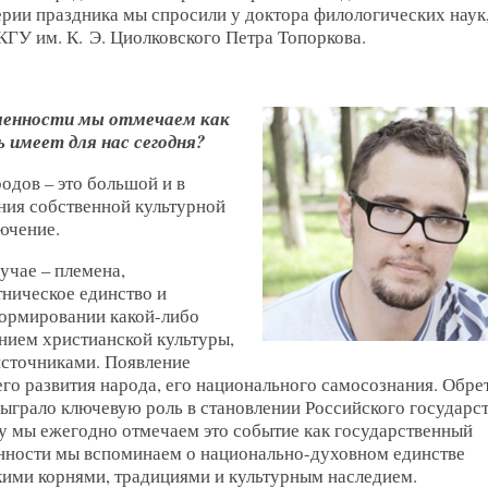
ерии праздника мы спросили у доктора филологических наук
КГУ им. К. Э. Циолковского Петра Топоркова.
ьменности мы отмечаем как
 имеет для нас сегодня?
одов – это большой и в
ния собственной культурной
ючение.
учае – племена,
ническое единство и
формировании какой-либо
нием христианской культуры,
источниками. Появление
го развития народа, его национального самосознания. Обре
сыграло ключевую роль в становлении Российского государст
у мы ежегодно отмечаем это событие как государственный
енности мы вспоминаем о национально-духовном единстве
ими корнями, традициями и культурным наследием.