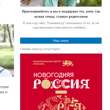
,
Присоединяйтесь и вы к поддержке тех, кому так
нужна семья, станьте родителями
В этом году сайту "Усыновите.ру" исполнилось 18 лет. За эти
годы произошло очень многое в семейном …
Наш опрос
Свежие опросы отсутствуют...
тение
ва и