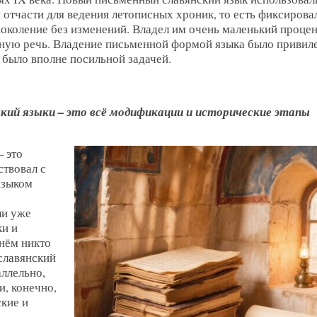
отчасти для ведения летописных хроник, то есть фиксирова
 поколение без изменений. Владел им очень маленький процен
тную речь. Владение письменной формой языка было привил
 было вполне посильной задачей.
ский языки – это всё модификации и исторические этапы
– это
ствовал с
языком
ли уже
ки и
нём никто
славянский
аллельно,
и, конечно,
кие и