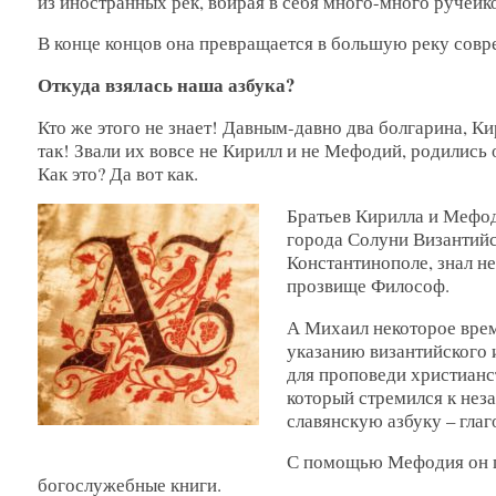
из иностранных рек, вбирая в себя много-много ручейко
В конце концов она превращается в большую реку совре
Откуда взялась наша азбука?
Кто же этого не знает! Давным-давно два болгарина, К
так! Звали их вовсе не Кирилл и не Мефодий, родились 
Как это? Да вот как.
Братьев Кирилла и Мефод
города Солуни Византийс
Константинополе, знал не
прозвище Философ.
А Михаил некоторое врем
указанию византийского 
для проповеди христианс
который стремился к нез
славянскую азбуку – глаг
С помощью Мефодия он пе
богослужебные книги.