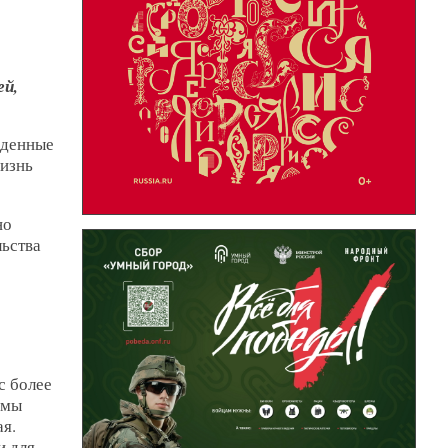
ей,
йденные
изнь
но
льства
с более
 мы
я.
и для