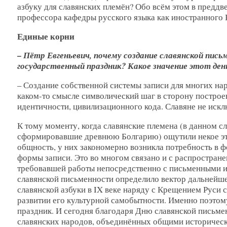
азбуку для славянских племён? Обо всём этом в преддв
профессора кафедры русского языка как иностранного 
Единые корни
– Пётр Евгеньевич, почему создание славянской пис
государственный праздник? Какое значение этот день
– Создание собственной системы записи для многих нар
каком-то смысле символический шаг в сторону построе
идентичности, цивилизационного кода. Славяне не искл
К тому моменту, когда славянские племена (в данном сл
сформировавшие древнюю Болгарию) ощутили некое эт
общность, у них закономерно возникла потребность в 
формы записи. Это во многом связано и с распростране
требовавшей работы непосредственно с письменными 
славянской письменности определило вектор дальнейше
славянской азбуки в IX веке наряду с Крещением Руси 
развитии его культурной самобытности. Именно поэтом
праздник. И сегодня благодаря Дню славянской письм
славянских народов, объединённых общими историческ