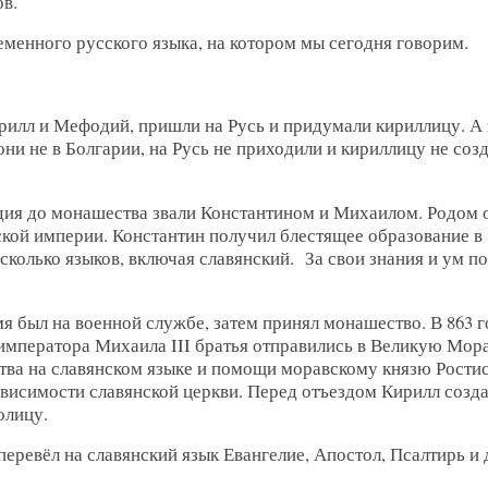
в.
менного русского языка, на котором мы сегодня говорим.
ирилл и Мефодий, пришли на Русь и придумали кириллицу. А 
они не в Болгарии, на Русь не приходили и кириллицу не соз
ия до монашества звали Константином и Михаилом. Родом 
кой империи. Константин получил блестящее образование в
сколько языков, включая славянский. За свои знания и ум п
я был на военной службе, затем принял монашество. В 863 г
императора Михаила III братья отправились в Великую Мо
тва на славянском языке и помощи моравскому князю Ростис
ависимости славянской церкви. Перед отъездом Кирилл созд
олицу.
ревёл на славянский язык Евангелие, Апостол, Псалтирь и 