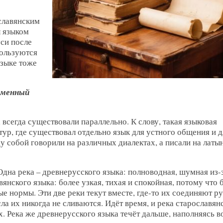
славянским
л языком
си после
пользуются
языке тоже
ременный
а всегда существовали параллельно. К слову, такая языковая
тур, где существовал отдельно язык для устного общения и д
 собой говорили на различных диалектах, а писали на латы
Одна река – древнерусского языка: полноводная, шумная из-
вянского языка: более узкая, тихая и спокойная, потому что 
е нормы. Эти две реки текут вместе, где-то их соединяют ру
ла их никогда не сливаются. Идёт время, и река старославян
ах. Река же древнерусского языка течёт дальше, наполняясь 