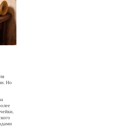
ля
ни. Но
за
более
чейки,
ского
водами