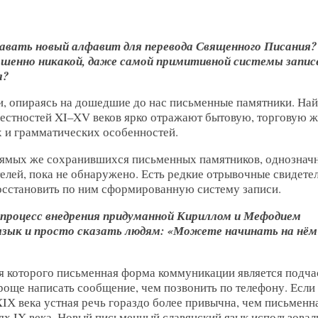
давать новый алфавит для перевода Священного Писания?
ршенно никакой, даже самой примитивной системы запис
а?
ни, опираясь на дошедшие до нас письменные памятники. На
местностей XI–XV веков ярко отражают бытовую, торговую ж
х и грамматических особенностей.
Прямых же сохранившихся письменных памятников, однознач
елей, пока не обнаружено. Есть редкие отрывочные свидете
восстановить по ним сформированную систему записи.
л процесс внедрения придуманной Кириллом и Мефодием
язык и просто сказать людям: «Можете начинать на нём
я которого письменная форма коммуникации является подча
проще написать сообщение, чем позвонить по телефону. Если
XIХ века устная речь гораздо более привычна, чем письменна
ях IX века. Новый письменный славянский язык использовал