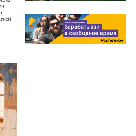
ли
т
егией