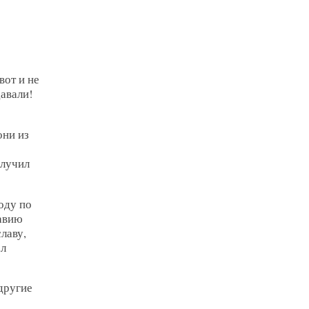
вот и не
давали!
они из
олучил
оду по
равию
лаву,
ал
другие