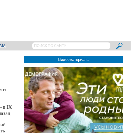
АМА
Видеоматериалы
и и
– в IX
азад.
кий
ять