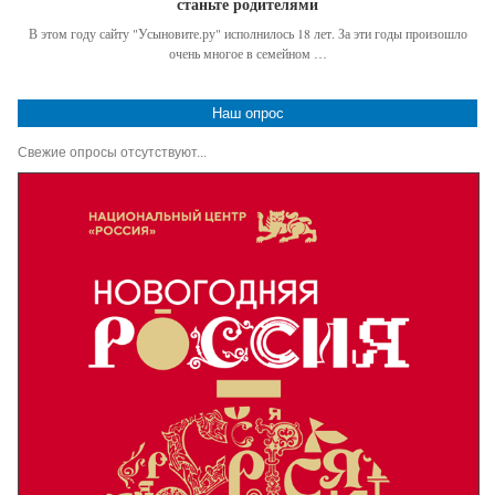
станьте родителями
В этом году сайту "Усыновите.ру" исполнилось 18 лет. За эти годы произошло
очень многое в семейном …
Наш опрос
Свежие опросы отсутствуют...