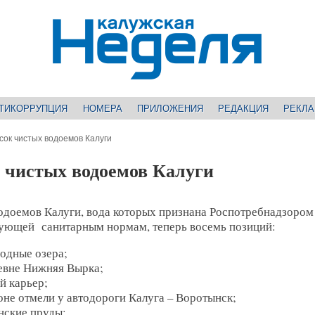
ТИКОРРУПЦИЯ
НОМЕРА
ПРИЛОЖЕНИЯ
РЕДАКЦИЯ
РЕКЛ
ок чистых водоемов Калуги
 чистых водоемов Калуги
водоемов Калуги, вода которых признана Роспотребнадзором
вующей санитарным нормам, теперь восемь позиций:
одные озера;
ревне Нижняя Вырка;
й карьер;
оне отмели у автодороги Калуга – Воротынск;
нские пруды;