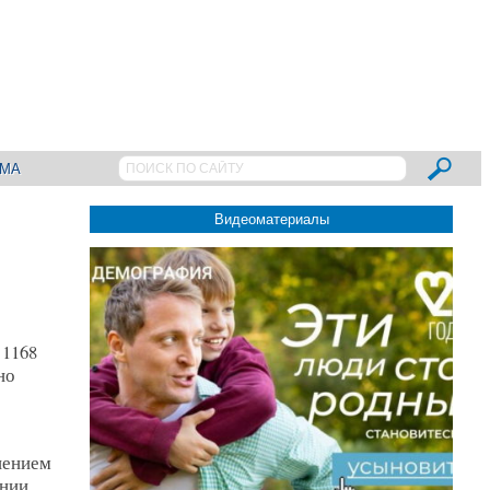
АМА
Видеоматериалы
 1168
но
шением
ении