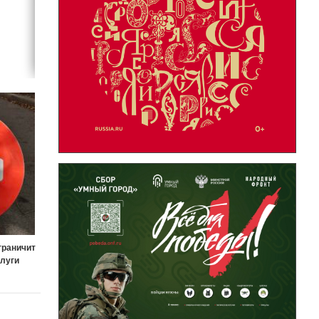
граничит
алуги