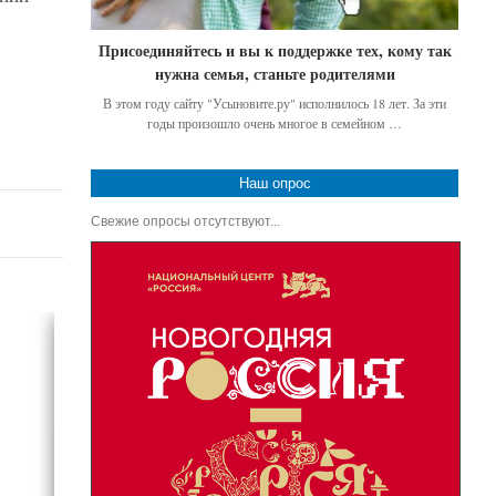
Присоединяйтесь и вы к поддержке тех, кому так
нужна семья, станьте родителями
В этом году сайту "Усыновите.ру" исполнилось 18 лет. За эти
годы произошло очень многое в семейном …
Наш опрос
Свежие опросы отсутствуют...