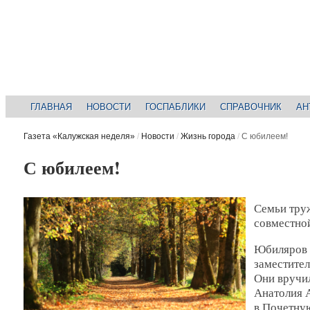
ГЛАВНАЯ
НОВОСТИ
ГОСПАБЛИКИ
СПРАВОЧНИК
АН
Газета «Калужская неделя»
/
Новости
/
Жизнь города
/
С юбилеем!
С юбилеем!
Семьи тру
совместно
Юбиляров 
заместите
Они вручи
Анатолия 
в Почетную