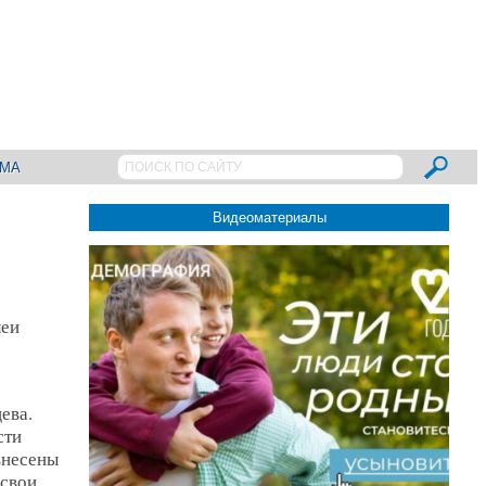
АМА
Видеоматериалы
леи
ева.
сти
внесены
 свои