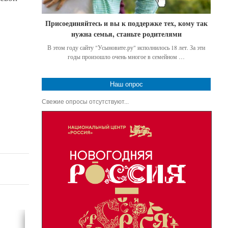
Присоединяйтесь и вы к поддержке тех, кому так
нужна семья, станьте родителями
В этом году сайту "Усыновите.ру" исполнилось 18 лет. За эти
годы произошло очень многое в семейном …
Наш опрос
Свежие опросы отсутствуют...