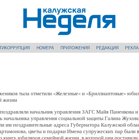
ТИКОРРУПЦИЯ
НОМЕРА
ПРИЛОЖЕНИЯ
РЕДАКЦИЯ
РЕКЛ
жеников тыла отметили «Железные» и «Бриллиантовые» юби
й жизни
поздравляли начальник управления ЗАГС Майя Паненкова и
ль начальника управления социальной защиты Галина Жуховц
ли им поздравительные адреса Губернатора Калужской обла
Артамонова, цветы и подарки Имена супружеских пар были 
 книгу юбиляров семейной жизни, в которой они поставили