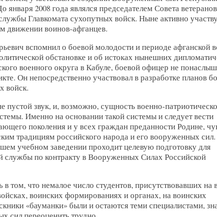
о января 2008 года являлся председателем Совета ветерано
службы Главкомата сухопутных войск. Ныне активно участву
ом движении воинов-афганцев.
ьевич вспомнил о боевой молодости и периоде афганской в
политической обстановке и об истоках нынешних дипломатич
кого военного округа в Кабуле, боевой офицер не понаслыш
икте. Он непосредственно участвовал в разработке планов б
х войск.
не пустой звук, и, возможно, сущность военно-патриотическ
стемы. Именно на основании такой системы и следует вести
ющего поколения и у всех граждан преданности Родине, чу
ским традициям российского народа и его вооруженных сил. 
ысшем учебном заведении проходит целевую подготовку для
й службы по контракту в Вооруженных Силах Российской
 в том, что немалое число студентов, присутствовавших на в
войсках, воинских формированиях и органах, на воинских
ники «бауманки» были и остаются теми специалистами, зн
х сил переоценить трудно.