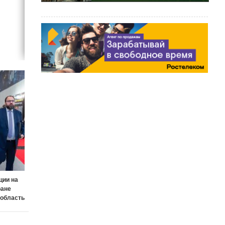
ции на
ране
 область