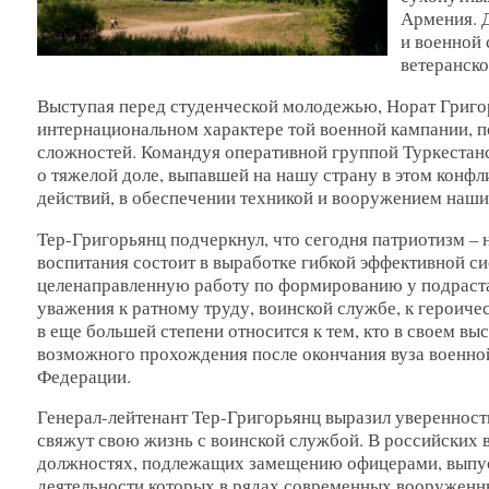
Армения. Д
и военной 
ветеранск
Выступая перед студенческой молодежью, Норат Григор
интернациональном характере той военной кампании, 
сложностей. Командуя оперативной группой Туркестанс
о тяжелой доле, выпавшей на нашу страну в этом конфл
действий, в обеспечении техникой и вооружением наши
Тер-Григорьянц подчеркнул, что сегодня патриотизм – 
воспитания состоит в выработке гибкой эффективной си
целенаправленную работу по формированию у подраста
уважения к ратному труду, воинской службе, к героиче
в еще большей степени относится к тем, кто в своем в
возможного прохождения после окончания вуза военно
Федерации.
Генерал-лейтенант Тер-Григорьянц выразил уверенность
свяжут свою жизнь с воинской службой. В российских 
должностях, подлежащих замещению офицерами, выпуск
деятельности которых в рядах современных вооруженны