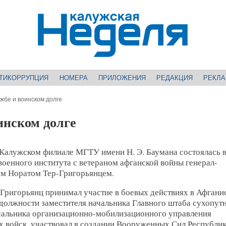
ТИКОРРУПЦИЯ
НОМЕРА
ПРИЛОЖЕНИЯ
РЕДАКЦИЯ
РЕКЛ
жбе и воинском долге
инском долге
 Калужском филиале МГТУ имени Н. Э. Баумана состоялась 
военного института с ветераном афганской войны генерал-
ом Норатом Тер-Григорьянцем.
Григорьянц принимал участие в боевых действиях в Афгани
 должности заместителя начальника Главного штаба сухопут
ачальника организационно-мобилизационного управления
х войск, участвовал в создании Вооруженных Сил Республи