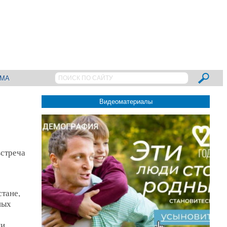
АМА
Видеоматериалы
встреча
стане,
ных
ки