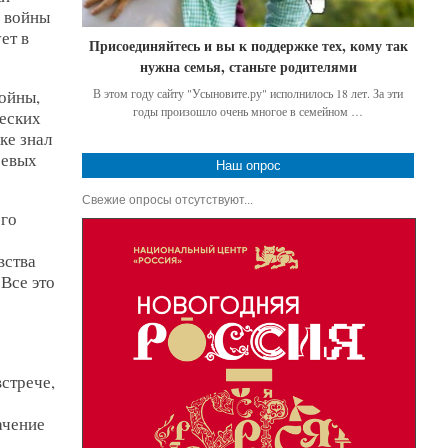
в войны
ет в
Присоединяйтесь и вы к поддержке тех, кому так
нужна семья, станьте родителями
В этом году сайту "Усыновите.ру" исполнилось 18 лет. За эти
ойны,
годы произошло очень многое в семейном …
еских
ке знал
оевых
Наш опрос
Свежие опросы отсутствуют...
ого
вства
Все это
стрече,
ачение