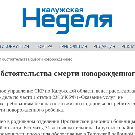
ТИКОРРУПЦИЯ
НОМЕРА
ПРИЛОЖЕНИЯ
РЕДАКЦИЯ
РЕКЛ
т обстоятельства смерти новорожденного
бстоятельства смерти новорожденног
ное управление СКР по Калужской области ведет расследова
 дела по части 1 статьи 238 УК РФ («Оказание услуг, не
х требованиям безопасности жизни и здоровья потребителе
рти новорожденного ребенка.
мер в родильном отделении Протвинской районной больниц
 области. Его мать, 31-летняя жительница Тарусского района
еременности проходила обследование в Тарусской районной