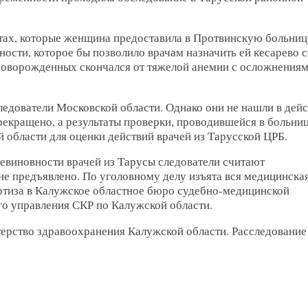
тах, которые женщина предоставила в Протвинскую больни
ости, которое бы позволило врачам назначить ей кесарево с
новорожденных скончался от тяжелой анемии с осложнениям
ледователи Московской области. Однако они не нашли в дей
рекращено, а результаты проверки, проводившейся в больниц
 области для оценки действий врачей из Тарусской ЦРБ.
невиновности врачей из Тарусы следователи считают
е предъявлено. По уголовному делу изъята вся медицинска
ртиза в Калужское областное бюро судебно-медицинской
о управления СКР по Калужской области.
ерство здравоохранения Калужской области. Расследование