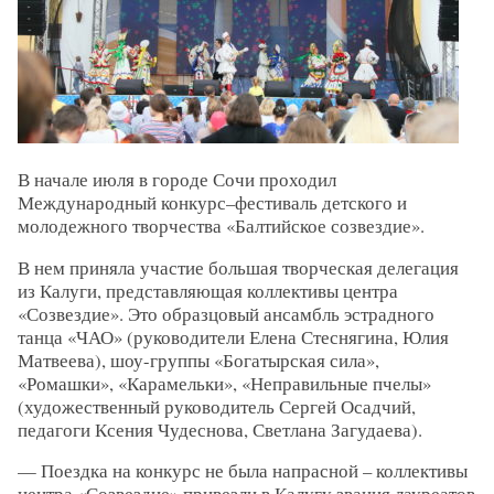
В начале июля в городе Сочи проходил
Международный конкурс–фестиваль детского и
молодежного творчества «Балтийское созвездие».
В нем приняла участие большая творческая делегация
из Калуги, представляющая коллективы центра
«Созвездие». Это образцовый ансамбль эстрадного
танца «ЧАО» (руководители Елена Стеснягина, Юлия
Матвеева), шоу-группы «Богатырская сила»,
«Ромашки», «Карамельки», «Неправильные пчелы»
(художественный руководитель Сергей Осадчий,
педагоги Ксения Чудеснова, Светлана Загудаева).
— Поездка на конкурс не была напрасной – коллективы
центра «Созвездие» привезли в Калугу звания лауреатов