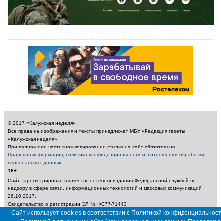
© 2017 «Калужская неделя».
Все права на изображения и тексты принадлежат МБУ «Редакция газеты
«Калужская неделя».
При полном или частичном копировании ссылка на сайт обязательна.
Правовая информация, политика конфиденциальности и в отношении обработки
персональных данных
.
18+
Сайт зарегистрирован в качестве сетевого издания Федеральной службой по
надзору в сфере связи, информационных технологий и массовых коммуникаций
26.10.2017.
Свидетельство о регистрации ЭЛ № ФС77-71443
Учредитель: Муниципальное бюджетное учреждение «Редакция газеты «Калужская
Сайт использует cookies в соответствии с Политикой конфиденциальност
неделя»