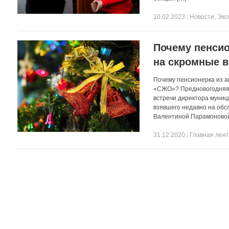
10.02.2023
|
Новости
,
Экс
Почему пенсио
на скромные 
Почему пенсионерка из а
«СЖО»? Предновогодняя 
встречи директора муни
взявшего недавно на обс
Валентиной Парамоновой
31.12.2020
|
Главная лен