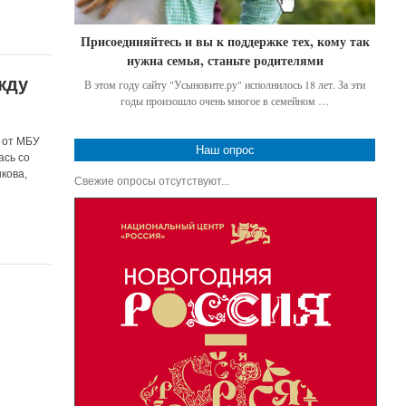
Присоединяйтесь и вы к поддержке тех, кому так
нужна семья, станьте родителями
жду
В этом году сайту "Усыновите.ру" исполнилось 18 лет. За эти
годы произошло очень многое в семейном …
 от МБУ
Наш опрос
ась со
кова,
Свежие опросы отсутствуют...