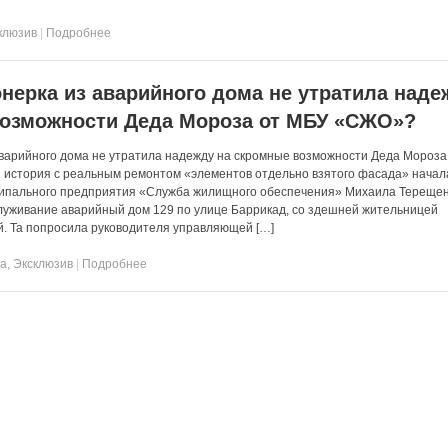
клюзив
|
Подробнее
нерка из аварийного дома не утратила наде
возможности Деда Мороза от МБУ «СЖО»?
варийного дома не утратила надежду на скромные возможности Деда Мороза
история с реальным ремонтом «элементов отдельно взятого фасада» начал
ципального предприятия «Служба жилищного обеспечения» Михаила Терещен
луживание аварийный дом 129 по улице Баррикад, со здешней жительницей
. Та попросила руководителя управляющей […]
та
,
Эксклюзив
|
Подробнее