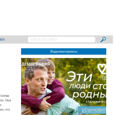
АМА
Видеоматериалы
Голова
ло. Она
ю.
ен, что