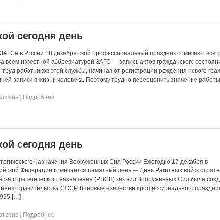
кой сегодня день
 ЗАГСа в России 18 декабря свой профессиональный праздник отмечают все 
 За всем известной аббревиатурой ЗАГС — запись актов гражданского состоя
труд работников этой службы, начиная от регистрации рождения нового гра
дней записи в жизни человека. Поэтому трудно переоценить значение работы
клюзив
|
Подробнее
кой сегодня день
атегического назначения Вооруженных Сил России Ежегодно 17 декабря в
йской Федерации отмечается памятный день — День Ракетных войск страте
йска стратегического назначения (РВСН) как вид Вооруженных Сил были соз
шению правительства СССР. Впервые в качестве профессионального праздни
995 […]
клюзив
|
Подробнее