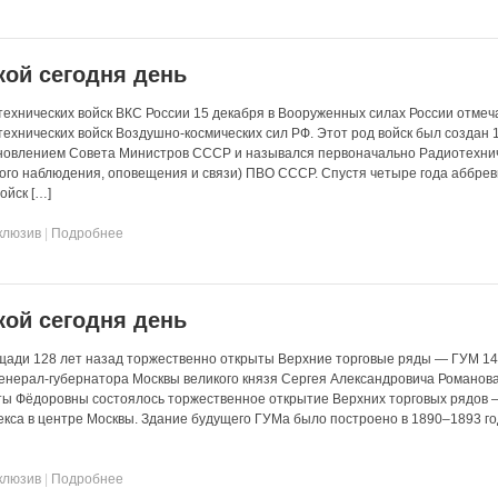
кой сегодня день
ехнических войск ВКС России 15 декабря в Вооруженных силах России отмеч
ехнических войск Воздушно-космических сил РФ. Этот род войск был создан 
ановлением Совета Министров СССР и назывался первоначально Радиотехни
го наблюдения, оповещения и связи) ПВО СССР. Спустя четыре года аббре
ойск […]
клюзив
|
Подробнее
кой сегодня день
щади 128 лет назад торжественно открыты Верхние торговые ряды — ГУМ 14
 генерал-губернатора Москвы великого князя Сергея Александровича Романова
ты Фёдоровны состоялось торжественное открытие Верхних торговых рядов 
лекса в центре Москвы. Здание будущего ГУМа было построено в 1890–1893 го
клюзив
|
Подробнее