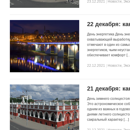
23.12.2021
|
Новости
,
Экс
22 декабря: ка
День энергетика День эн
охватывающей выработку,
отмечают в один из самы
энергетиков, чьим неуст
обеспечивает комфорт […
22.12.2021
|
Новости
,
Экс
21 декабря: ка
День зимнего солнцестоя
Это астрономическое соб
одним из важных в годов
днями летнего солнцесто
сакральный характер […]
21.12.2021
|
Новости
,
Экс