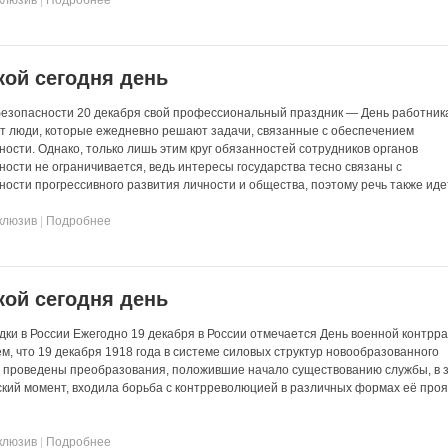
кой сегодня день
безопасности 20 декабря свой профессиональный праздник — День работник
т люди, которые ежедневно решают задачи, связанные с обеспечением
ости. Однако, только лишь этим круг обязанностей сотрудников органов
ности не ограничивается, ведь интересы государства тесно связаны с
ости прогрессивного развития личности и общества, поэтому речь также иде
клюзив
|
Подробнее
кой сегодня день
дки в России Ежегодно 19 декабря в России отмечается День военной контрра
ем, что 19 декабря 1918 года в системе силовых структур новообразованного
 проведены преобразования, положившие начало существованию службы, в 
еский момент, входила борьба с контрреволюцией в различных формах её про
клюзив
|
Подробнее