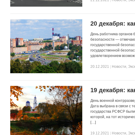
20 декабря: ка
День работника органов 
безопасности — отмечаю
государственной безопасн
государственной безопас
удовлетворением возможн
20.12.2021
|
Новости
,
Экс
19 декабря: ка
День военной контрразве
Дата выбрана в связи с т
государства РСФСР были
которой, на тот историч
[…]
19.12.2021
|
Новости
,
Экс