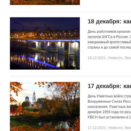
18 декабря: ка
День работников органов
органов ЗАГСа в России.
ежедневный кропотливый 
страны и до самой после
18.12.2021
|
Новости
,
Экс
17 декабря: ка
День Ракетных войск стр
Вооруженных Силах Росси
назначения. Ракетные во
декабря 1959 года по ре
РВСН был установлен в 1
17.12.2021
|
Новости
,
Экс