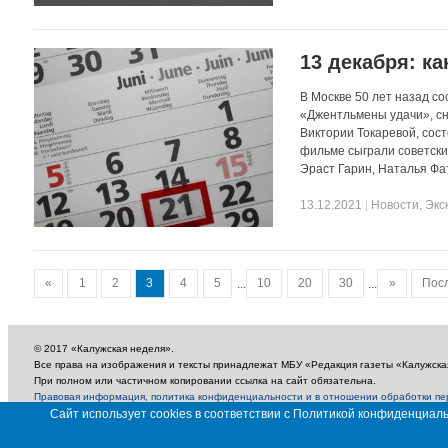
13 декабря: ка
В Москве 50 лет назад с
«Джентльмены удачи», с
Виктории Токаревой, сост
фильме сыграли советски
Эраст Гарин, Наталья Фат
13.12.2021
|
Новости
,
Экс
«
1
2
3
4
5
...
10
20
30
...
»
Пос
© 2017 «Калужская неделя».
Все права на изображения и тексты принадлежат МБУ «Редакция газеты «Калужска
При полном или частичном копировании ссылка на сайт обязательна.
Правовая информация, политика конфиденциальности и в отношении обработки п
Сайт использует cookies в соответствии с Политикой конфиденциа
18+