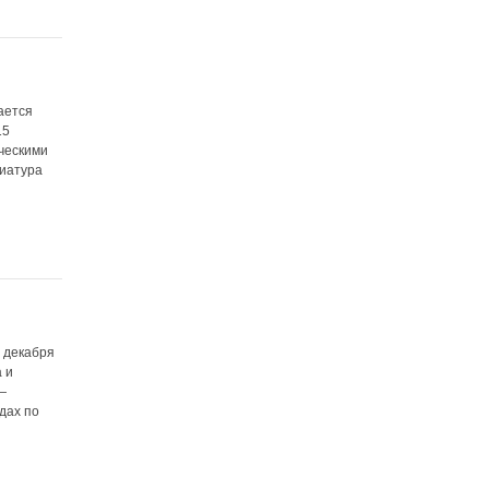
ается
15
ческими
виатура
 декабря
 и
—
дах по