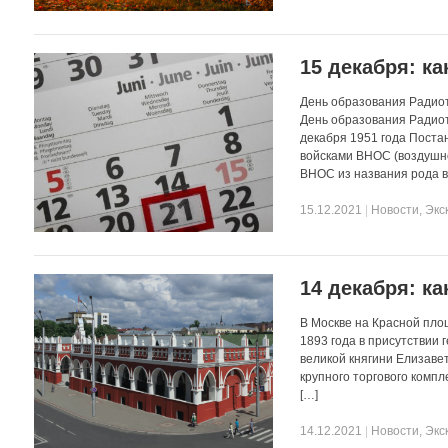
15 декабря: ка
День образования Радиот
День образования Радиот
декабря 1951 года Пост
войсками ВНОС (воздушно
ВНОС из названия рода в
15.12.2021
|
Новости
,
Экс
14 декабря: ка
В Москве на Красной пло
1893 года в присутствии
великой княгини Елизаве
крупного торгового комп
[…]
14.12.2021
|
Новости
,
Экс