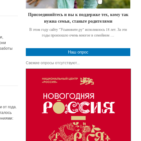
Присоединяйтесь и вы к поддержке тех, кому так
нужна семья, станьте родителями
В этом году сайту "Усыновите.ру" исполнилось 18 лет. За эти
годы произошло очень многое в семейном …
и,
 они
 работы
Наш опрос
Свежие опросы отсутствуют...
 от года.
талось
ениями: