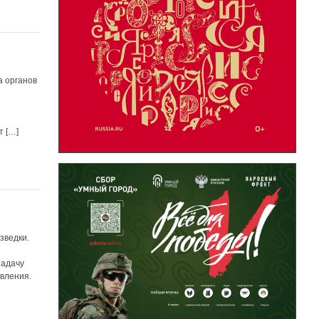
а органов
т […]
зведки.
задачу
явления.