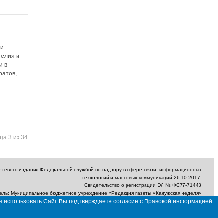
ии
нелия и
и в
ратов,
ца 3 из 34
сетевого издания Федеральной службой по надзору в сфере связи, информационных
технологий и массовых коммуникаций 26.10.2017.
Свидетельство о регистрации ЭЛ № ФС77-71443
ель: Муниципальное бюджетное учреждение «Редакция газеты «Калужская неделя»
я использовать Сайт Вы подтверждаете согласие с
Правовой информацией
.
ектронный адрес редакции: nedelya_kaluga@adm.kaluga.ru / Телефон редакции: 400-
424