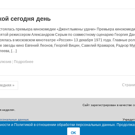
кой сегодня день
остоялась премьера кинокомедии «Джентльмены удачи» Премьера кинокомед
нятой режиссером Александром Серым по совместному сценарию Георгия Да
оялась в московском кинотеатре «Россия» 13 декабря 1971 года. Главные рол
е звезды кино Евгений Леонов, Георгий Вицин, Савелий Крамаров, Раднэр Му
еева, […]
клюзив
|
Подробнее
Страни
ледняя »
Сайт зарегистрирован в качестве 
я неделя».
ерсональных данных
.
Учредит
льности и Политикой в отношении обработки персональных данных. Продолжа
Главный редактор: Амбарцумян А. Ю. / Эл
OK