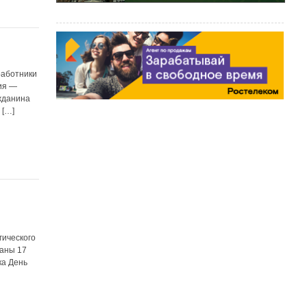
работники
ния —
жданина
 […]
гического
даны 17
ка День