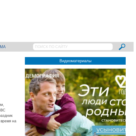
АМА
Видеоматериалы
ии,
ВВС
раздник
 время на