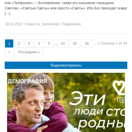
или «Теофания» — Богоявление, также его называли «праздник
Светов», «Святые Светы» или просто «Светы». Ибо Бог приходит в мир
[…]
19.01.2022
|
Новости
,
Эксклюзив
|
Подробнее
Страница 1 из 34
1
2
3
4
5
...
10
20
30
...
»
Последняя »
Видеоматериалы