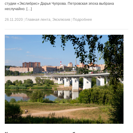
студии «Экслибрис» Дарья Чупрова. Петровская эпоха выбрана
неслучайно. […]
26.11.2020
|
Главная лента
,
Эксклюзив
|
Подробнее