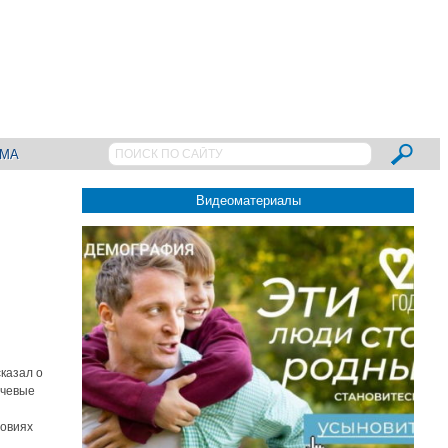
АМА
Видеоматериалы
казал о
ючевые
ловиях