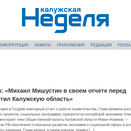
ТИКОРРУПЦИЯ
НОМЕРА
ПРИЛОЖЕНИЯ
РЕДАКЦИЯ
РЕКЛ
: «Михаил Мишустин в своем отчете перед
тил Калужскую область»
вил в Госдуме ежегодный отчет о работе правительства. Глава кабмина расс
 проектов, социальных программах, приоритетах российской экономики. Кл
ментирует член Общественной палаты Калужской области Роман Новиков: —
во РФ обеспечило стабильное развитие экономики и социальной сферы в ус
о давления. Глава кабина, в своём докладе, привел […]