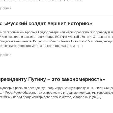
дробнее
: «Русский солдат вершит историю»
или героический бросок в Суджу: совершили марш-бросок по газопроводу и 
, что позволило развить наступление ВС РФ в Курской области. О подвиге на
Общественной палаты Калужской области Роман Новиков: «15 километров пр
татков смертоносного метана. Высота проёма 1, 4 м – […]
дробнее
президенту Путину – это закономерность»
ь доверия россиян президенту Владимиру Путину вырос до 81%. Член Обще
. – Российское общество так устроено, что в трудные периоды мы консолиди
ссийский народ продемонстрировал это качество, которое никогда […]