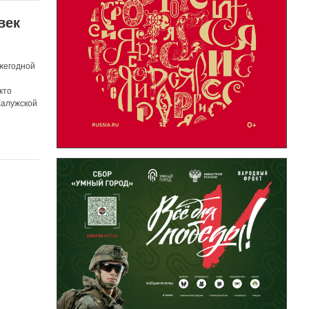
век
жегодной
кто
Калужской