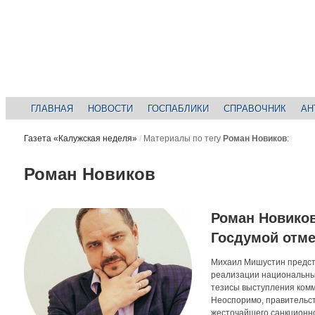
ГЛАВНАЯ
НОВОСТИ
ГОСПАБЛИКИ
СПРАВОЧНИК
АН
Газета «Калужская неделя»
/
Материалы по тегу
Роман Новиков
:
Роман Новиков
Роман Новиков
Госдумой отме
Михаил Мишустин предста
реализации национальных
тезисы выступления ком
Неоспоримо, правительст
жесточайшего санкционног