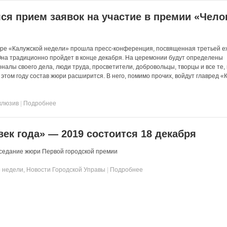
лся прием заявок на участие в премии «Чело
тре «Калужской недели» прошла пресс-конференция, посвященная третьей е
Она традиционно пройдет в конце декабря. На церемонии будут определены
алы своего дела, люди труда, просветители, добровольцы, творцы и все те, 
В этом году состав жюри расширится. В него, помимо прочих, войдут главред «
клюзив
|
Подробнее
ек года» — 2019 состоится 18 декабря
седание жюри Первой городской премии
 недели
,
Новости Городской Управы
|
Подробнее