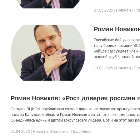
27.03.2025
|
Новости
|
По
Роман Новиков
Российские бойцы соверш
тылу боевых позиций ВСУ
бойцов рассуждает член 
газовой трубе, полной ос
13.03.2025
|
Новости
|
По
Роман Новиков: «Рост доверия россиян 
Сегодня ВЦИОМ опубликовал свежие данные, согласно которым уровен
палаты Калужской области Роман Новиков считает это закономерностью
Объединяясь единым щитом вокруг своего лидера. Вот и на этот раз ро
01.04.2022
|
Новости
,
Эксклюзив
|
Подробнее