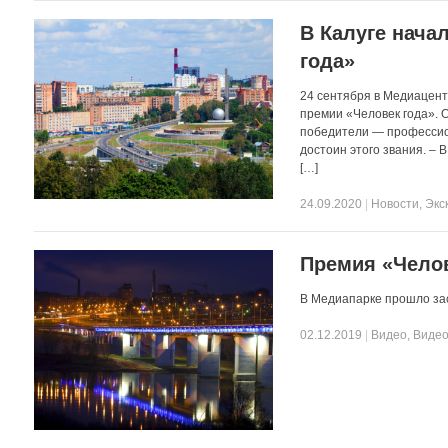
В Калуге нача
года»
24 сентября в Медиацен
премии «Человек года». 
победители — профессион
достоин этого звания. – 
[…]
24.09.2020
|
Новости
,
Экс
Премия «Челов
В Медиапарке прошло за
02.12.2019
|
Видео
,
Видео