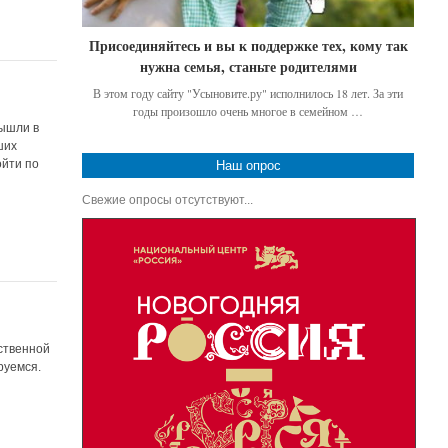
Присоединяйтесь и вы к поддержке тех, кому так
нужна семья, станьте родителями
В этом году сайту "Усыновите.ру" исполнилось 18 лет. За эти
годы произошло очень многое в семейном …
вышли в
ших
ойти по
Наш опрос
Свежие опросы отсутствуют...
ственной
руемся.