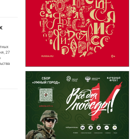
х
отных
ня, 27
р
льства