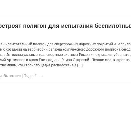
остроят полигон для испытания беспилотны
оен испытательный полигон для сверхпрочных дорожных покрытий и беспил
 о создании на территории региона комплексного дорожного полигона сегод
ума «Интеллектуальные транспортные системы России» подписали губернато
лий Артамонов и глава Росавтодора Роман Старовойт. Точное место строите
стно лишь, что стройплощадка расположена в […]
и
,
Эксклюзив
|
Подробнее