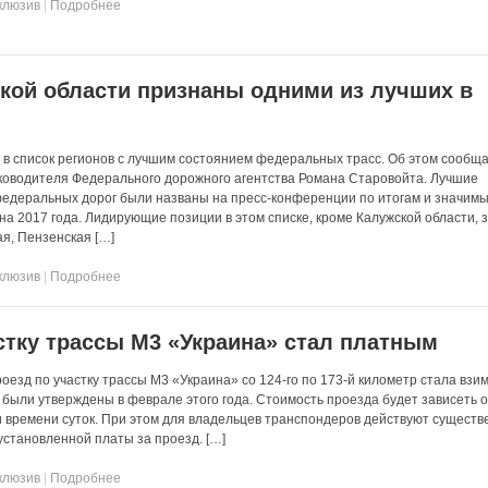
клюзив
|
Подробнее
кой области признаны одними из лучших в
 в список регионов с лучшим состоянием федеральных трасс. Об этом сообщ
уководителя Федерального дорожного агентства Романа Старовойта. Лучшие
федеральных дорог были названы на пресс-конференции по итогам и значим
на 2017 года. Лидирующие позиции в этом списке, кроме Калужской области,
ая, Пензенская […]
клюзив
|
Подробнее
стку трассы М3 «Украина» стал платным
проезд по участку трассы М3 «Украина» со 124-го по 173-й километр стала взи
 были утверждены в феврале этого года. Стоимость проезда будет зависеть о
и времени суток. При этом для владельцев транспондеров действуют сущест
установленной платы за проезд. […]
клюзив
|
Подробнее