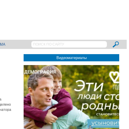
АМА
Видеоматериалы
а
ыделено
рнатора