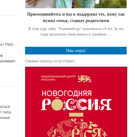
Присоединяйтесь и вы к поддержке тех, кому так
нужна семья, станьте родителями
В этом году сайту "Усыновите.ру" исполнилось 18 лет. За эти
годы произошло очень многое в семейном …
ает РИА-
Наш опрос
ым
Свежие опросы отсутствуют...
 занимают
маться
т типа
венные