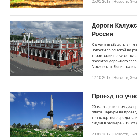
25.01.2018
|
Новости
,
Экс
Дороги Калужс
России
Калужская область вошла
новости со ссылкой на р
территории по качеству 
проектам дорожного сезо
Московская, Ленинградск
12.10.2017
|
Новости
,
Экс
Проезд по уча
20 марта, в полночь, за 
плата. Тарифы на проезд
транспортного средства 
скидки в размере 20% от 
20.03.2017
|
Новости
,
Экс