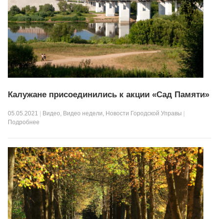
Калужане присоединились к акции «Сад Памяти»
05.05.2021
|
Видео
,
Видео недели
,
Новости Городской Управы
|
Подробнее