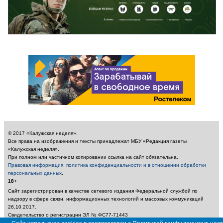
© 2017 «Калужская неделя».
Все права на изображения и тексты принадлежат МБУ «Редакция газеты
«Калужская неделя».
При полном или частичном копировании ссылка на сайт обязательна.
Правовая информация, политика конфиденциальности и в отношении обработки
персональных данных
.
18+
Сайт зарегистрирован в качестве сетевого издания Федеральной службой по
надзору в сфере связи, информационных технологий и массовых коммуникаций
26.10.2017.
Свидетельство о регистрации ЭЛ № ФС77-71443
Учредитель: Муниципальное бюджетное учреждение «Редакция газеты «Калужская