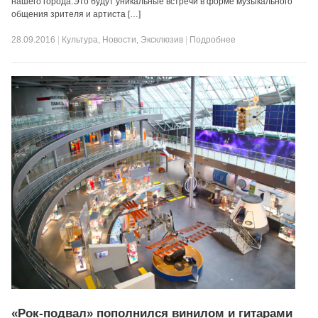
нашего города.Это будут уникальные встречи в форме музыкального
общения зрителя и артиста […]
28.09.2016
|
Культура
,
Новости
,
Эксклюзив
|
Подробнее
«Рок-подвал» пополнился винилом и гитарами