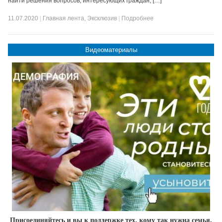
найти решения вопросов, интересующих граждан, […]
11.07.2020
|
Главная лента
,
Эксклюзив
|
Подробнее
Видеоматериалы
Присоединяйтесь и вы к поддержке тех, кому так нужна семья,