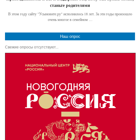
станьте родителями
В этом году сайту "Усыновите.ру" исполнилось 18 лет. За эти годы произошло
очень многое в семейном …
Наш опрос
Свежие опросы отсутствуют...