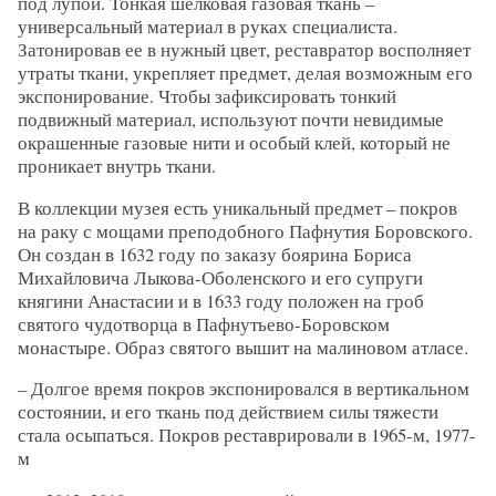
под лупой. Тонкая шелковая газовая ткань –
универсальный материал в руках специалиста.
Затонировав ее в нужный цвет, реставратор восполняет
утраты ткани, укрепляет предмет, делая возможным его
экспонирование. Чтобы зафиксировать тонкий
подвижный материал, используют почти невидимые
окрашенные газовые нити и особый клей, который не
проникает внутрь ткани.
В коллекции музея есть уникальный предмет – покров
на раку с мощами преподобного Пафнутия Боровского.
Он создан в 1632 году по заказу боярина Бориса
Михайловича Лыкова-Оболенского и его супруги
княгини Анастасии и в 1633 году положен на гроб
святого чудотворца в Пафнутьево-Боровском
монастыре. Образ святого вышит на малиновом атласе.
– Долгое время покров экспонировался в вертикальном
состоянии, и его ткань под действием силы тяжести
стала осыпаться. Покров реставрировали в 1965-м, 1977-
м