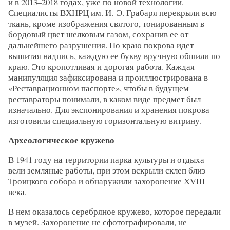
и в 2013–2018 годах, уже по новой технологии.
Специалисты ВХНРЦ им. И. Э. Грабаря перекрыли всю
ткань, кроме изображения святого, тонированным в
бордовый цвет шелковым газом, сохранив ее от
дальнейшего разрушения. По краю покрова идет
вышитая надпись, каждую ее букву вручную обшили по
краю. Это кропотливая и дорогая работа. Каждая
манипуляция зафиксирована и проиллюстрирована в
«Реставрационном паспорте», чтобы в будущем
реставраторы понимали, в каком виде предмет был
изначально. Для экспонирования и хранения покрова
изготовили специальную горизонтальную витрину.
Археологическое кружево
В 1941 году на территории парка культуры и отдыха
вели земляные работы, при этом вскрыли склеп близ
Троицкого собора и обнаружили захоронение XVIII
века.
В нем оказалось серебряное кружево, которое передали
в музей. Захоронение не сфотографировали, не